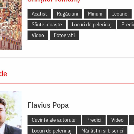
Acatist
Rugăciuni
Minuni
Icoane
Sfinte moaște
Locuri de pelerinaj
Predi
Video
Fotografii
 de
Flavius Popa
Cuvinte ale autorului
Predici
Video
Locuri de pelerinaj
Mănăstiri și biserici