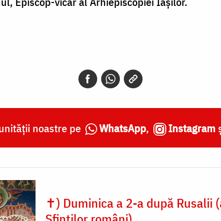
l, Episcop-vicar al Arhiepiscopiei Iașilor.
nității noastre pe
WhatsApp
,
Instagram
✝) Duminica a 2-a după Rusalii (
Sfinților români)