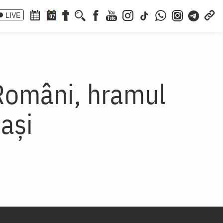
LIVE
07
 Români, hramul
ași