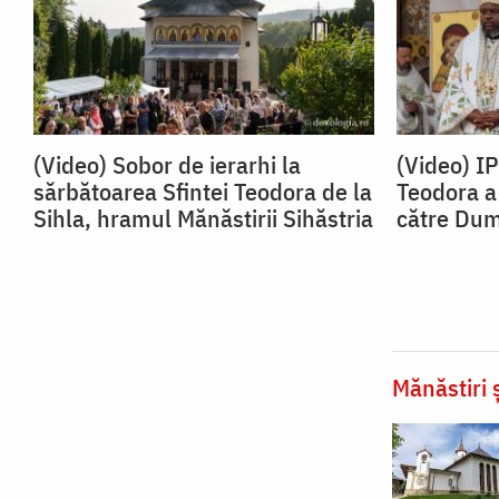
(Video) Sobor de ierarhi la
(Video) I
sărbătoarea Sfintei Teodora de la
Teodora a 
Sihla, hramul Mănăstirii Sihăstria
către Du
Mănăstiri ș