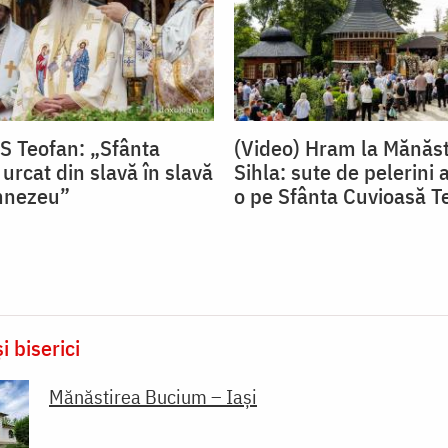
PS Teofan: „Sfânta
(Video) Hram la Mănăst
urcat din slavă în slavă
Sihla: sute de pelerini a
mnezeu”
o pe Sfânta Cuvioasă T
i biserici
Mănăstirea Bucium – Iași