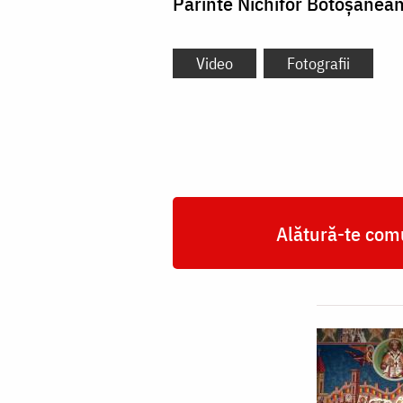
Părinte Nichifor Botoșăneanu
Video
Fotografii
Alătură-te comu