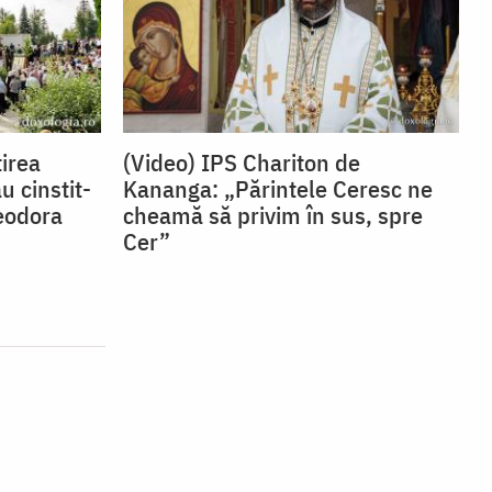
irea
(Video) IPS Chariton de
u cinstit-
Kananga: „Părintele Ceresc ne
eodora
cheamă să privim în sus, spre
Cer”