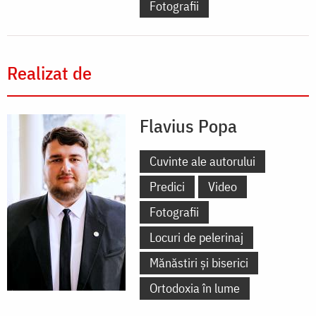
Fotografii
Realizat de
Flavius Popa
Cuvinte ale autorului
Predici
Video
Fotografii
Locuri de pelerinaj
Mănăstiri și biserici
Ortodoxia în lume