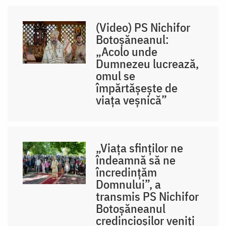
(Video) PS Nichifor
Botoșăneanul:
„Acolo unde
Dumnezeu lucrează,
omul se
împărtășește de
viața veșnică”
„Viața sfinților ne
îndeamnă să ne
încredințăm
Domnului”, a
transmis PS Nichifor
Botoșăneanul
credincioșilor veniți