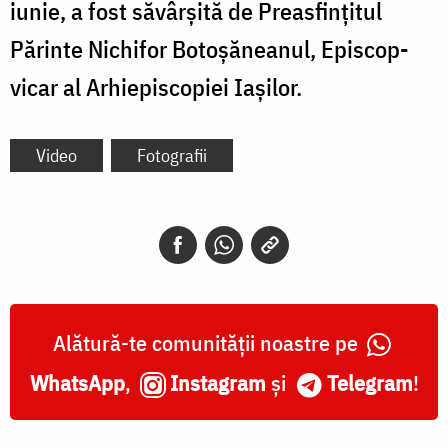
iunie, a fost săvârșită de Preasfințitul
Părinte Nichifor Botoșăneanul, Episcop-
vicar al Arhiepiscopiei Iașilor.
Video
Fotografii
Alătură-te comunității noastre pe
WhatsApp
,
Instagram
și
Telegram
!