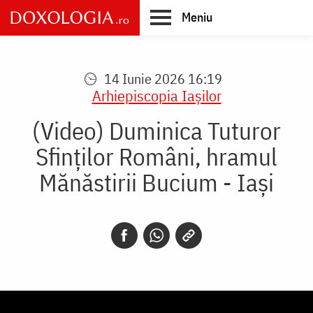
Skip
Meniu
to
main
Main
content
navigation
14 Iunie 2026 16:19
Arhiepiscopia Iaşilor
(Video) Duminica Tuturor
Sfinților Români, hramul
Mănăstirii Bucium - Iași