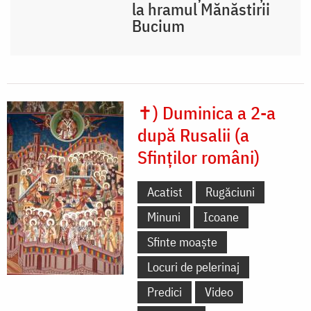
la hramul Mănăstirii
Bucium
✝) Duminica a 2-a
după Rusalii (a
Sfinților români)
Acatist
Rugăciuni
Minuni
Icoane
Sfinte moaște
Locuri de pelerinaj
Predici
Video