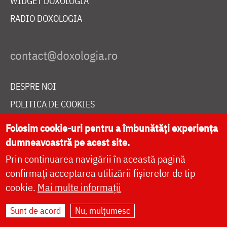
WIDGET DOXOLOGIA
RADIO DOXOLOGIA
DESPRE NOI
POLITICA DE COOKIES
DONEAZĂ ONLINE PENTRU CATEDRALA NAȚIONALĂ
Folosim cookie-uri pentru a îmbunătăți experiența
dumneavoastră pe acest site.
Prin continuarea navigării în această pagină
LIVE
confirmați acceptarea utilizării fișierelor de tip
cookie.
Mai multe informații
Site dezvoltat de
DOXOLOGIA MEDIA
,
Sunt de acord
Nu, mulțumesc
Arhiepiscopia Iașilor | ©
doxologia.ro