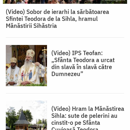
(Video) Sobor de ierarhi la sărbătoarea
Sfintei Teodora de la Sihla, hramul
Mănăstirii Sihăstria
(Video) IPS Teofan:
„Sfânta Teodora a urcat
din slavă în slavă către
Dumnezeu”
(Video) Hram la Mănăstirea
Sihla: sute de pelerini au
cinstit-o pe Sfânta
Cuvioasă Teodora