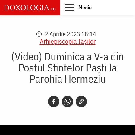
Skip
Meniu
to
main
Main
content
navigation
2 Aprilie 2023 18:14
Arhiepiscopia Iaşilor
(Video) Duminica a V-a din
Postul Sfintelor Paști la
Parohia Hermeziu