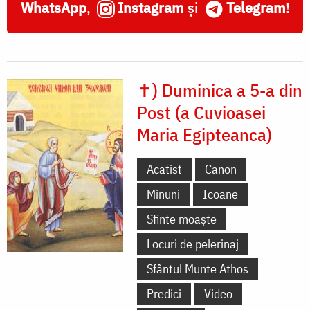
WhatsApp
,
Instagram
și
Telegram
!
✝) Duminica a 5-a din
Post (a Cuvioasei
Maria Egipteanca)
Acatist
Canon
Minuni
Icoane
Sfinte moaște
Locuri de pelerinaj
Sfântul Munte Athos
Predici
Video