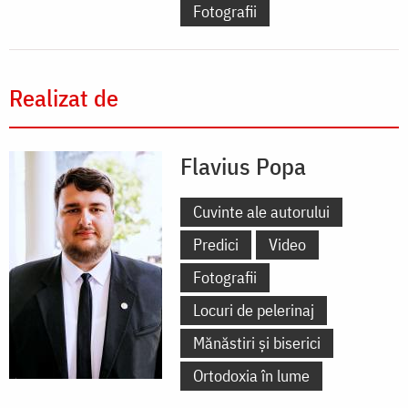
Fotografii
Realizat de
Flavius Popa
Cuvinte ale autorului
Predici
Video
Fotografii
Locuri de pelerinaj
Mănăstiri și biserici
Ortodoxia în lume