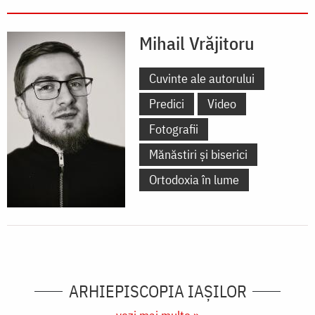
Mihail Vrăjitoru
Cuvinte ale autorului
Predici
Video
Fotografii
Mănăstiri și biserici
Ortodoxia în lume
ARHIEPISCOPIA IAŞILOR