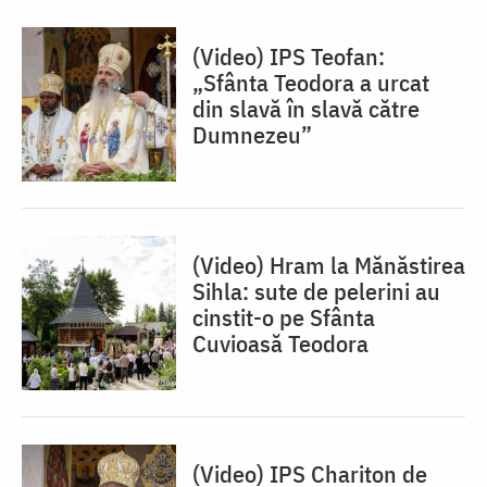
(Video) IPS Teofan:
„Sfânta Teodora a urcat
din slavă în slavă către
Dumnezeu”
(Video) Hram la Mănăstirea
Sihla: sute de pelerini au
cinstit-o pe Sfânta
Cuvioasă Teodora
(Video) IPS Chariton de