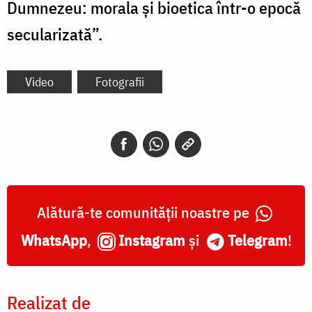
Dumnezeu: morala și bioetica într-o epocă
secularizată”.
Video
Fotografii
Alătură-te comunității noastre pe
WhatsApp
,
Instagram
și
Telegram
!
Realizat de