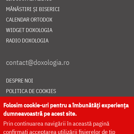
MĂNĂSTIRI ȘI BISERICI
CALENDAR ORTODOX
WIDGET DOXOLOGIA
RADIO DOXOLOGIA
DESPRE NOI
POLITICA DE COOKIES
DONEAZĂ ONLINE PENTRU CATEDRALA NAȚIONALĂ
Folosim cookie-uri pentru a îmbunătăți experiența
dumneavoastră pe acest site.
Prin continuarea navigării în această pagină
LIVE
confirmați acceptarea utilizării fișierelor de tip