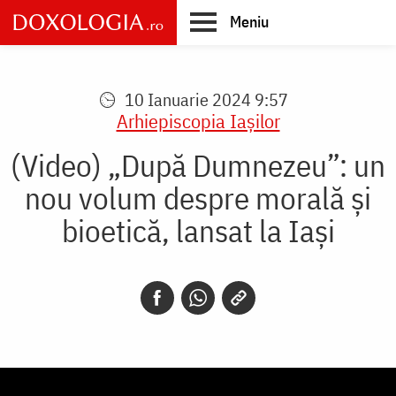
Skip
Meniu
to
main
Main
content
navigation
10 Ianuarie 2024 9:57
Arhiepiscopia Iaşilor
(Video) „După Dumnezeu”: un
nou volum despre morală și
bioetică, lansat la Iași