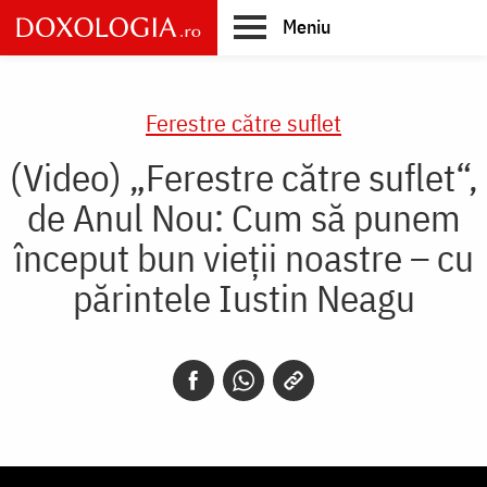
Skip
Meniu
to
main
Main
content
navigation
Ferestre către suflet
(Video) „Ferestre către suflet“,
de Anul Nou: Cum să punem
început bun vieţii noastre – cu
părintele Iustin Neagu