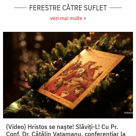
FERESTRE CĂTRE SUFLET
vezi mai multe »
(Video) Hristos se naște! Slăviți-L! Cu Pr.
Conf. Dr. Cătălin Vatamanu, conferențiar la