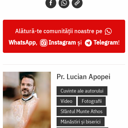
Alătură-te comunității noastre pe
WhatsApp
,
Instagram
și
Telegram
!
Pr. Lucian Apopei
Cuvinte ale autorului
Video
Fotografii
Sfântul Munte Athos
Mănăstiri și biserici