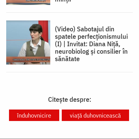
(Video) Sabotajul din
spatele perfecționismului
(I) | Invitat: Diana Niță,
neurobiolog și consilier în
sănătate
Citește despre:
înduhovnicire
viață duhovnicească