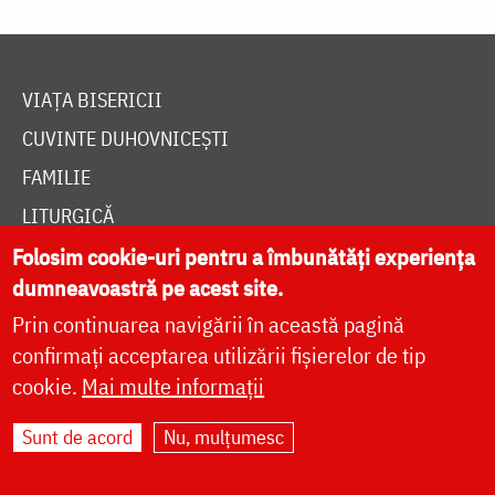
VIAȚA BISERICII
CUVINTE DUHOVNICEȘTI
FAMILIE
LITURGICĂ
BIBLIOTECĂ
Folosim cookie-uri pentru a îmbunătăți experiența
dumneavoastră pe acest site.
ÎNTREABĂ PREOTUL
Prin continuarea navigării în această pagină
MEDIA
confirmați acceptarea utilizării fișierelor de tip
ȘTIRI
cookie.
Mai multe informații
HRAMUL SFINTEI CUVIOASE PARASCHEVA
Sunt de acord
Nu, mulțumesc
AUTORI