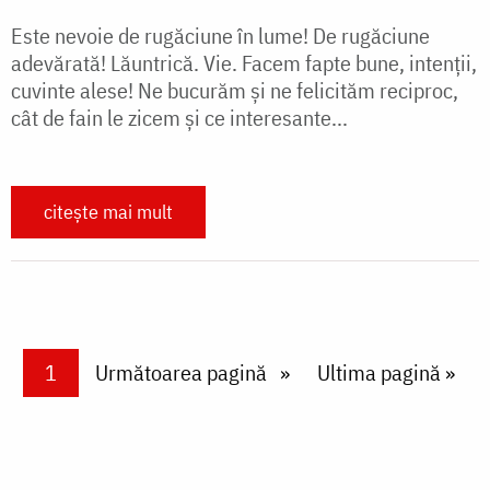
Este nevoie de rugăciune în lume! De rugăciune
adevărată! Lăuntrică. Vie. Facem fapte bune, intenții,
cuvinte alese! Ne bucurăm și ne felicităm reciproc,
cât de fain le zicem și ce interesante...
citește mai mult
Paginare
Current page
1
Next page
Următoarea pagină
Last page
Ultima pagină »