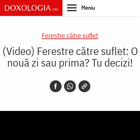
Skip
Meniu
to
main
Main
content
navigation
Ferestre către suflet
(Video) Ferestre către suflet: O
nouă zi sau prima? Tu decizi!