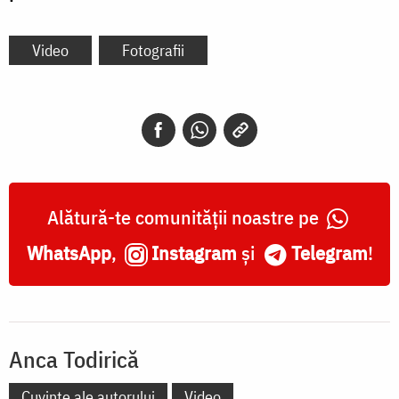
Video
Fotografii
Alătură-te comunității noastre pe
WhatsApp
,
Instagram
și
Telegram
!
Anca Todirică
Cuvinte ale autorului
Video