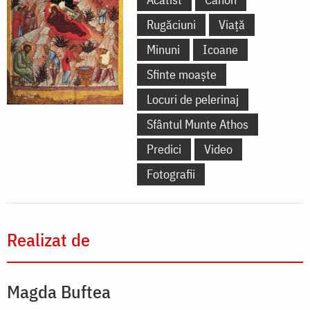
Rugăciuni
Viață
Minuni
Icoane
Sfinte moaște
Locuri de pelerinaj
Sfântul Munte Athos
Predici
Video
Fotografii
Realizat de
Magda Buftea