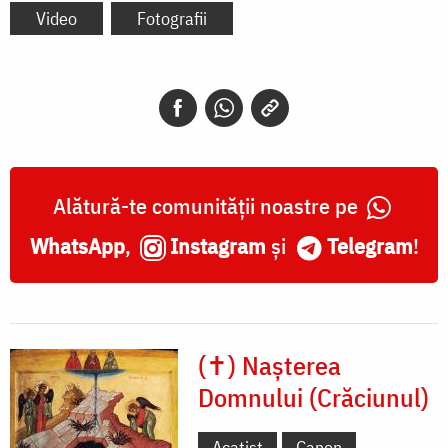
Video
Fotografii
Alătură-te comunității noastre pe
WhatsApp
,
Instagram
și
Telegram
!
(✝) Nașterea
Domnului (Crăciunul)
Acatist
Canon