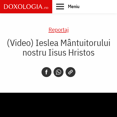
Skip
Meniu
to
main
Main
content
navigation
Reportaj
(Video) Ieslea Mântuitorului
nostru Iisus Hristos