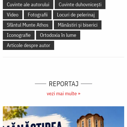
Cuvinte ale autorului
Cuvinte duhovnicești
Video
Fotografii
Locuri de pelerinaj
Sfântul Munte Athos
Mănăstiri și biserici
Iconografie
Ortodoxia în lume
Articole despre autor
REPORTAJ
vezi mai multe »