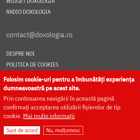
WIDGET DOXOLOGIA
RADIO DOXOLOGIA
DESPRE NOI
POLITICA DE COOKIES
DONEAZĂ ONLINE PENTRU CATEDRALA NAȚIONALĂ
Folosim cookie-uri pentru a îmbunătăți experiența
dumneavoastră pe acest site.
Prin continuarea navigării în această pagină
LIVE
confirmați acceptarea utilizării fișierelor de tip
cookie.
Mai multe informații
Site dezvoltat de
DOXOLOGIA MEDIA
,
Sunt de acord
Nu, mulțumesc
Arhiepiscopia Iașilor | ©
doxologia.ro