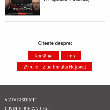
Citește despre:
România
imn
29 iulie – Ziua Imnului Național
VIAȚA BISERICII
CUVINTE DUHOVNICEȘTI