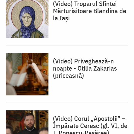
(Video) Troparul Sfintei
Mărturisitoare Blandina de
la Iași
(Video) Priveghează-n
noapte - Otilia Zakarias
(priceasnă)
(Video) Corul „Apostolii” –
⁠Împărate Ceresc (gl. VI, de
I. Popescu-Pasărea)