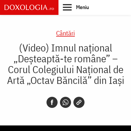
Skip
Meniu
to
main
Main
content
navigation
Cântări
(Video) Imnul național
„Deșteaptă-te române” –
Corul Colegiului Național de
Artă „Octav Băncilă” din Iași