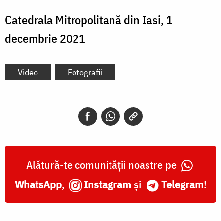
Catedrala Mitropolitană din Iasi, 1
decembrie 2021
Video
Fotografii
Alătură-te comunității noastre pe
WhatsApp
,
Instagram
și
Telegram
!