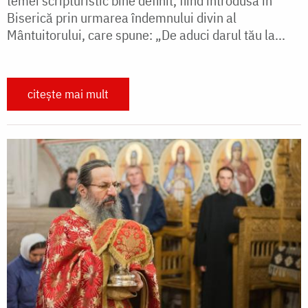
temei scripturistic bine definit, fiind introdusă în
Biserică prin urmarea îndemnului divin al
Mântuitorului, care spune: „De aduci darul tău la...
citește mai mult