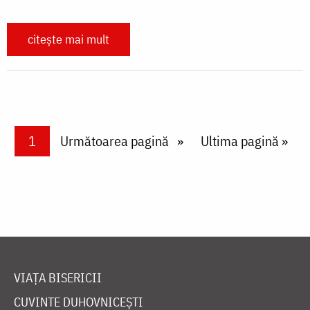
citește mai mult
Paginare
Current page
1
Next page
Următoarea pagină
Last page
Ultima pagină »
VIAȚA BISERICII
CUVINTE DUHOVNICEȘTI