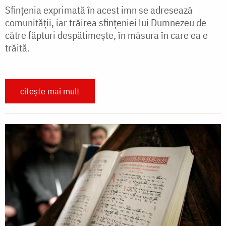
Sfinţenia exprimată în acest imn se adresează
comunităţii, iar trăirea sfinţeniei lui Dumnezeu de
către făpturi despătimeşte, în măsura în care ea e
trăită.
citește mai mult