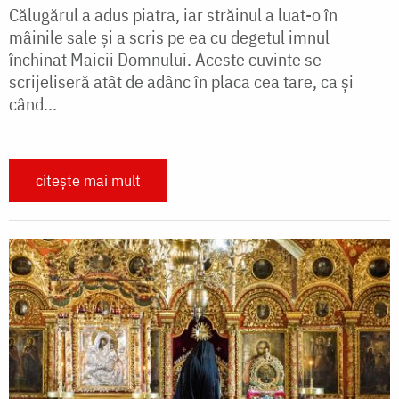
Călugărul a adus piatra, iar străinul a luat-o în
mâinile sale şi a scris pe ea cu degetul imnul
închinat Maicii Domnului. Aceste cuvinte se
scrijeliseră atât de adânc în placa cea tare, ca şi
când...
citește mai mult