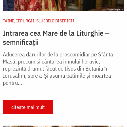
TAINE, IERURGII, SLUJBELE BISERICII
Intrarea cea Mare de la Liturghie ‒
semnificații
Aducerea darurilor de la proscomidiar pe Sfânta
Masă, precum și cântarea imnului heruvic,
reprezintă drumul făcut de Iisus din Betania în
Ierusalim, spre a-Și asuma patimile și moartea
pentru...
citește mai mult