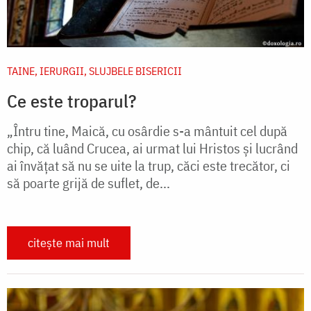
TAINE, IERURGII, SLUJBELE BISERICII
Ce este troparul?
„Întru tine, Maică, cu osârdie s-a mân­tuit cel după
chip, că luând Crucea, ai urmat lui Hristos și lucrând
ai în­vă­țat să nu se uite la trup, căci este trecător, ci
să poarte grijă de suflet, de...
citește mai mult