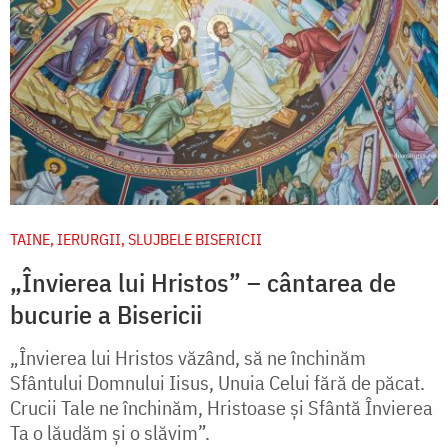
TAINE, IERURGII, SLUJBELE BISERICII
„Învierea lui Hristos” – cântarea de
bucurie a Bisericii
„Învierea lui Hristos văzând, să ne închinăm
Sfântului Domnului Iisus, Unuia Celui fără de păcat.
Crucii Tale ne închinăm, Hristoase şi Sfântă Învierea
Ta o lăudăm şi o slăvim”.