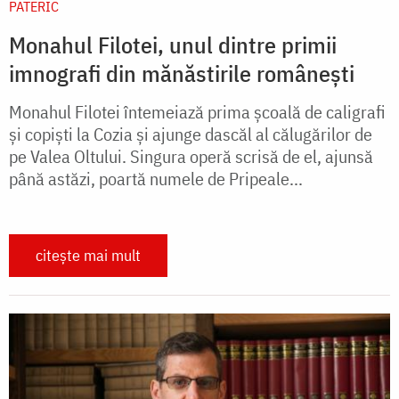
PATERIC
Monahul Filotei, unul dintre primii
imnografi din mănăstirile românești
Monahul Filotei întemeiază prima şcoală de caligrafi
şi copişti la Cozia şi ajunge dascăl al călugărilor de
pe Valea Oltului. Singura operă scrisă de el, ajunsă
până astăzi, poartă numele de Pripeale...
citește mai mult