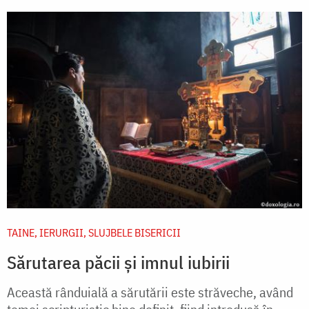
TAINE, IERURGII, SLUJBELE BISERICII
Sărutarea păcii și imnul iubirii
Această rânduială a sărutării este străveche, având