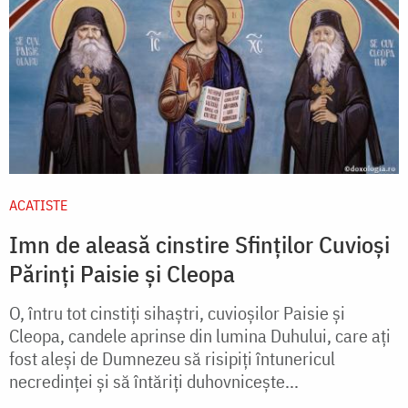
ACATISTE
Imn de aleasă cinstire Sfinților Cuvioși
Părinți Paisie și Cleopa
O, întru tot cinstiți sihaștri, cuvioșilor Paisie și
Cleopa, candele aprinse din lumina Duhului, care ați
fost aleși de Dumnezeu să risipiți întunericul
necredinței și să întăriți duhovnicește...