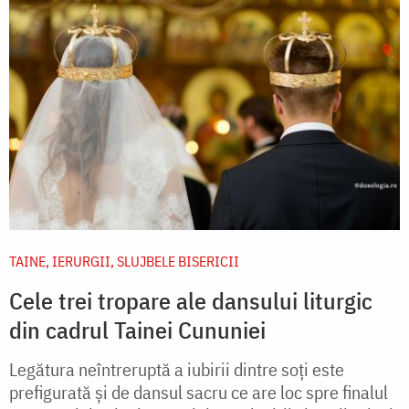
TAINE, IERURGII, SLUJBELE BISERICII
Cele trei tropare ale dansului liturgic
din cadrul Tainei Cununiei
Legătura neîntreruptă a iubirii dintre soți este
prefigurată și de dansul sacru ce are loc spre finalul