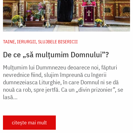
TAINE, IERURGII, SLUJBELE BISERICII
De ce „să mulțumim Domnului”?
Mulțumim lui Dummnezeu deoarece noi, făpturi
nevrednice fiind, slujim împreună cu îngerii
dumnezeiasca Liturghie, în care Domnul ni se dă
nouă ca rob, spre jertfă. Ca un „divin prizonier”, se
lasă...
citește mai mult