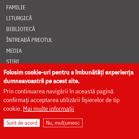
FAMILIE
LITURGICĂ
BIBLIOTECĂ
ÎNTREABĂ PREOTUL
MEDIA
ȘTIRI
Folosim cookie-uri pentru a îmbunătăți experiența
HRAMUL SFINTEI CUVIOASE PARASCHEVA
dumneavoastră pe acest site.
Prin continuarea navigării în această pagină
AUTORI
confirmați acceptarea utilizării fișierelor de tip
PĂRINȚI DUHOVNICEȘTI
cookie.
Mai multe informații
MAICI CU VIAȚĂ DUHOVNICEASCĂ
Sunt de acord
Nu, mulțumesc
TEMATICĂ
SINAXAR ALFABETIC