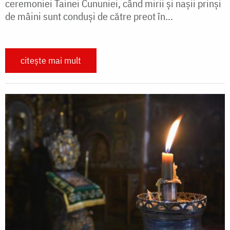
ceremoniei Tainei Cununiei, când mirii și nașii prinși
de mâini sunt conduși de către preot în...
citește mai mult