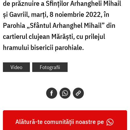
de prăznuire a Sfinților Arhangheli Mihail
și Gavriil, marți, 8 noiembrie 2022, în
Parohia „Sfântul Arhanghel Mihail” din
cartierul clujean Mărăști, cu prilejul
hramului bisericii parohiale.
Video
Fotografii
Alătură-te comunității noastre pe