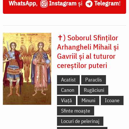
WhatsApp
,
Instagram
și
Telegram
!
✝) Soborul Sfinților
Arhangheli Mihail și
Gavriil și al tuturor
cereștilor puteri
Acatist
Paraclis
Canon
Rugăciuni
Viață
Minuni
Icoane
Sfinte moaște
Locuri de pelerinaj