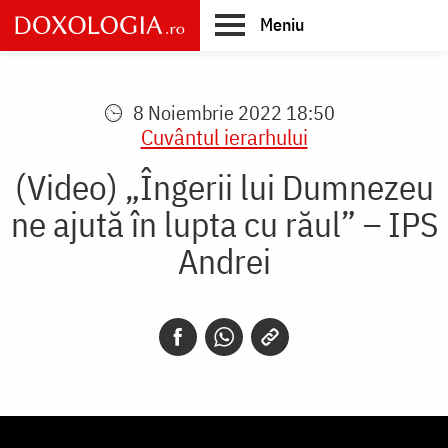
Skip
Meniu
to
main
Main
content
navigation
8 Noiembrie 2022 18:50
Cuvântul ierarhului
(Video) „Îngerii lui Dumnezeu
ne ajută în lupta cu răul” – IPS
Andrei