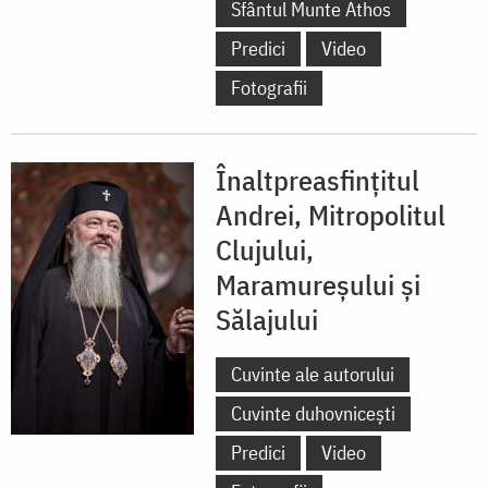
Sfântul Munte Athos
Predici
Video
Fotografii
Înaltpreasfințitul
Andrei, Mitropolitul
Clujului,
Maramureșului și
Sălajului
Cuvinte ale autorului
Cuvinte duhovnicești
Predici
Video