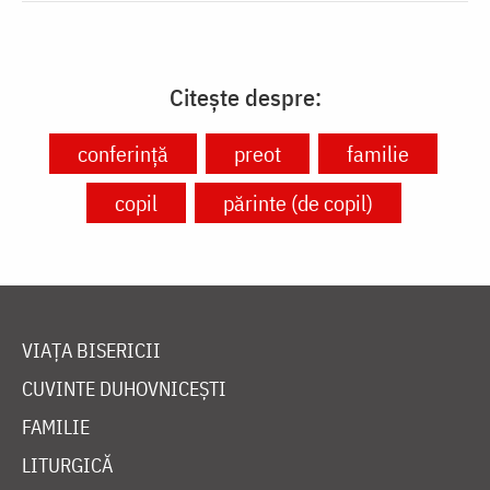
Citește despre:
conferință
preot
familie
copil
părinte (de copil)
VIAȚA BISERICII
CUVINTE DUHOVNICEȘTI
FAMILIE
LITURGICĂ