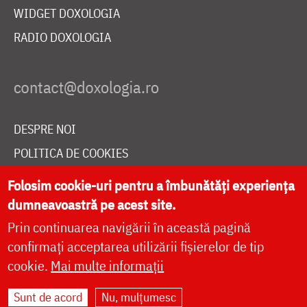
WIDGET DOXOLOGIA
RADIO DOXOLOGIA
DESPRE NOI
POLITICA DE COOKIES
DONEAZĂ ONLINE PENTRU CATEDRALA NAȚIONALĂ
Folosim cookie-uri pentru a îmbunătăți experiența
dumneavoastră pe acest site.
Prin continuarea navigării în această pagină
LIVE
confirmați acceptarea utilizării fișierelor de tip
cookie.
Mai multe informații
Site dezvoltat de
DOXOLOGIA MEDIA
,
Sunt de acord
Nu, mulțumesc