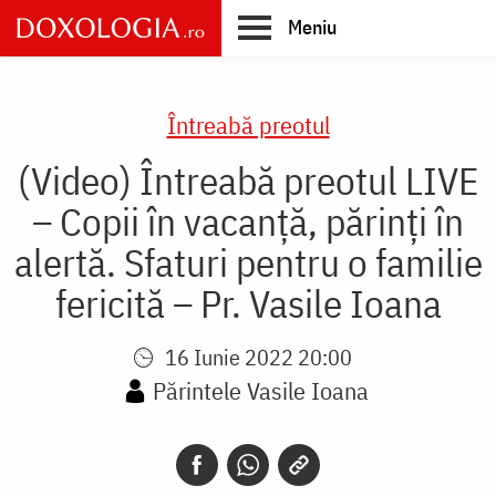
Skip
Meniu
to
main
Main
content
navigation
Întreabă preotul
(Video) Întreabă preotul LIVE
– Copii în vacanță, părinți în
alertă. Sfaturi pentru o familie
fericită – Pr. Vasile Ioana
16 Iunie 2022 20:00
Părintele Vasile Ioana