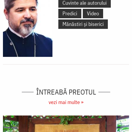
Cuvinte ale autorului
Predici
Video
Mănăstiri și biserici
ÎNTREABĂ PREOTUL
vezi mai multe »