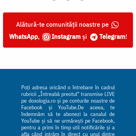
Alătură-te comunității noastre pe
WhatsApp
,
Instagram
și
Telegram
!
Poți adresa oricând o întrebare în cadrul
rubricii „Întreabă preotul” transmise LIVE
pe doxologia.ro și pe conturile noastre de
Facebook și YouTube.De aceea, te
îndemnăm să te abonezi la canalul de
YouTube și să ne urmărești pe Facebook,
pentru a primi în timp util notificările și a
afla când intrăm în direct cu unul dintre