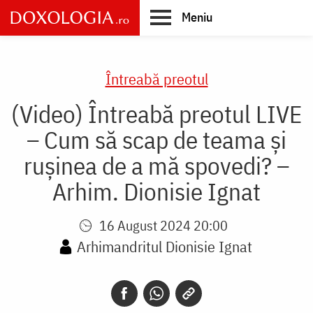
Skip
Meniu
to
main
Main
content
navigation
Întreabă preotul
(Video) Întreabă preotul LIVE
– Cum să scap de teama și
rușinea de a mă spovedi? –
Arhim. Dionisie Ignat
16 August 2024 20:00
Arhimandritul Dionisie Ignat