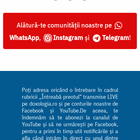
Alătură-te comunității noastre pe
WhatsApp
,
Instagram
și
Telegram
!
Poți adresa oricând o întrebare în cadrul
rubricii „Întreabă preotul” transmise LIVE
pe doxologia.ro și pe conturile noastre de
Facebook și YouTube.De aceea, te
îndemnăm să te abonezi la canalul de
YouTube și să ne urmărești pe Facebook,
pentru a primi în timp util notificările și a
afla când intrăm în direct cu unul dintre