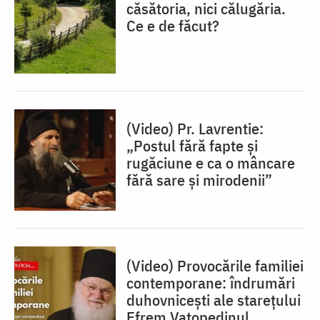
căsătoria, nici călugăria.
Ce e de făcut?
(Video) Pr. Lavrentie:
„Postul fără fapte și
rugăciune e ca o mâncare
fără sare și mirodenii”
(Video) Provocările familiei
contemporane: îndrumări
duhovnicești ale starețului
Efrem Vatopedinul