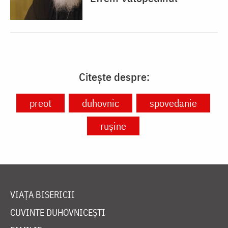
Citește despre:
preot
duhovnic
spovedanie
rușine
VIAȚA BISERICII
CUVINTE DUHOVNICEȘTI