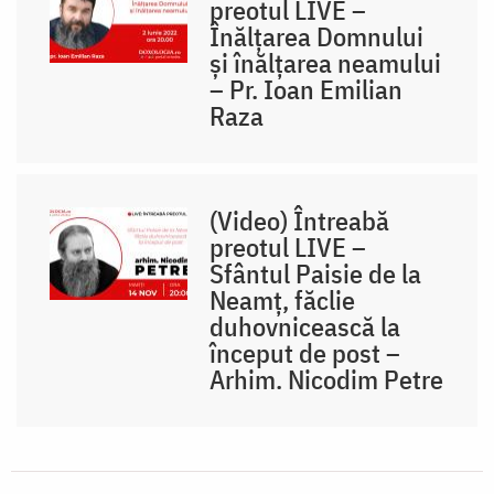
preotul LIVE –
Înălțarea Domnului
și înălțarea neamului
– Pr. Ioan Emilian
Raza
(Video) Întreabă
preotul LIVE –
Sfântul Paisie de la
Neamț, făclie
duhovnicească la
început de post –
Arhim. Nicodim Petre