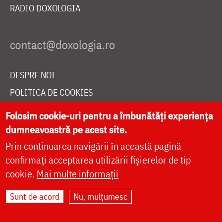
RADIO DOXOLOGIA
DESPRE NOI
POLITICA DE COOKIES
DONEAZĂ ONLINE PENTRU CATEDRALA NAȚIONALĂ
Folosim cookie-uri pentru a îmbunătăți experiența
dumneavoastră pe acest site.
Prin continuarea navigării în această pagină
LIVE
confirmați acceptarea utilizării fișierelor de tip
cookie.
Mai multe informații
Site dezvoltat de
DOXOLOGIA MEDIA
,
Sunt de acord
Nu, mulțumesc
Arhiepiscopia Iașilor | ©
doxologia.ro