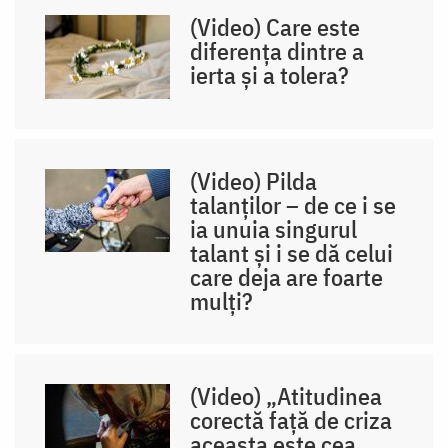
(Video) Care este
diferența dintre a
ierta și a tolera?
(Video) Pilda
talanților – de ce i se
ia unuia singurul
talant și i se dă celui
care deja are foarte
mulți?
(Video) „Atitudinea
corectă față de criza
aceasta este cea