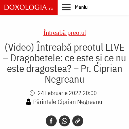
Skip
Meniu
to
main
Main
content
navigation
Întreabă preotul
(Video) Întreabă preotul LIVE
– Dragobetele: ce este și ce nu
este dragostea? – Pr. Ciprian
Negreanu
24 Februarie 2022 20:00
Părintele Ciprian Negreanu