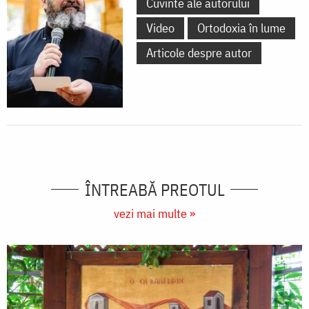
Cuvinte ale autorului
Video
Ortodoxia în lume
Articole despre autor
ÎNTREABĂ PREOTUL
vezi mai multe »