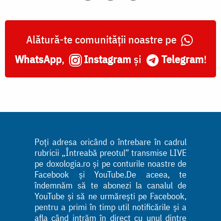
Alătură-te comunității noastre pe
WhatsApp
,
Instagram
și
Telegram
!
Poți adresa oricând o întrebare în cadrul
rubricii „Întreabă preotul” transmise LIVE
pe doxologia.ro și pe conturile noastre de
Facebook și YouTube.De aceea, te
îndemnăm să te abonezi la canalul de
YouTube și să ne urmărești pe Facebook,
pentru a primi în timp util notificările și a
afla când intrăm în direct cu unul dintre