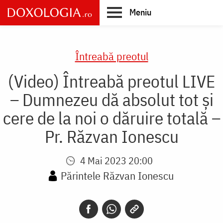
Skip
Meniu
to
main
Main
content
navigation
Întreabă preotul
(Video) Întreabă preotul LIVE
– Dumnezeu dă absolut tot și
cere de la noi o dăruire totală –
Pr. Răzvan Ionescu
4 Mai 2023 20:00
Părintele Răzvan Ionescu