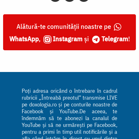
Alătură-te comunității noastre pe
WhatsApp
,
Instagram
și
Telegram
!
Poți adresa oricând o întrebare în cadrul
rubricii „Întreabă preotul” transmise LIVE
pe doxologia.ro și pe conturile noastre de
Facebook și YouTube.De aceea, te
îndemnăm să te abonezi la canalul de
YouTube și să ne urmărești pe Facebook,
pentru a primi în timp util notificările și a
afla când intrăm în direct cu unul dintre