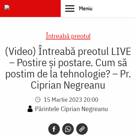
Skip
Meniu
to
main
Main
content
navigation
Întreabă preotul
(Video) Întreabă preotul LIVE
– Postire și postare. Cum să
postim de la tehnologie? – Pr.
Ciprian Negreanu
15 Martie 2023 20:00
Părintele Ciprian Negreanu