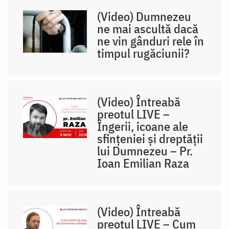
(Video) Dumnezeu
ne mai ascultă dacă
ne vin gânduri rele în
timpul rugăciunii?
(Video) Întreabă
preotul LIVE –
Îngerii, icoane ale
sfințeniei și dreptății
lui Dumnezeu – Pr.
Ioan Emilian Raza
(Video) Întreabă
preotul LIVE – Cum