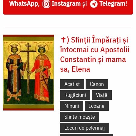
WhatsApp
,
Instagram
și
Telegram
!
✝) Sfinții Împărați și
întocmai cu Apostolii
Constantin și mama
sa, Elena
Acatist
Canon
Rugăciuni
Viață
Minuni
Icoane
Sfinte moaște
Locuri de pelerinaj