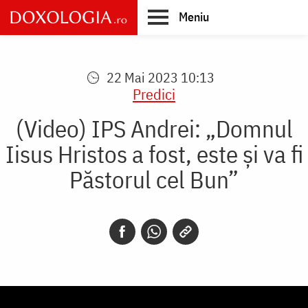
Skip
Meniu
to
main
Main
content
navigation
22 Mai 2023 10:13
Predici
(Video) IPS Andrei: „Domnul
Iisus Hristos a fost, este și va fi
Păstorul cel Bun”