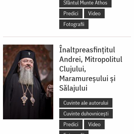
Sfântul Munte Athos
Predici
Video
Fotografii
Înaltpreasfințitul
Andrei, Mitropolitul
Clujului,
Maramureșului și
Sălajului
Cuvinte ale autorului
Cuvinte duhovnicești
Predici
Video