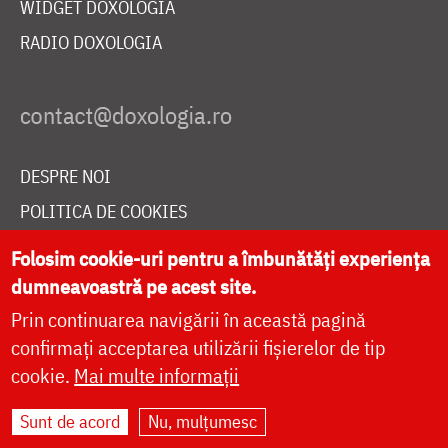
WIDGET DOXOLOGIA
RADIO DOXOLOGIA
DESPRE NOI
POLITICA DE COOKIES
DONEAZĂ ONLINE PENTRU CATEDRALA NAȚIONALĂ
Folosim cookie-uri pentru a îmbunătăți experiența
dumneavoastră pe acest site.
Prin continuarea navigării în această pagină
LIVE
confirmați acceptarea utilizării fișierelor de tip
cookie.
Mai multe informații
Site dezvoltat de
DOXOLOGIA MEDIA
,
Sunt de acord
Nu, mulțumesc
Arhiepiscopia Iașilor | ©
doxologia.ro