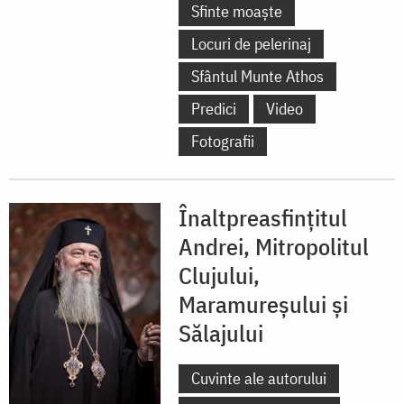
Sfinte moaște
Locuri de pelerinaj
Sfântul Munte Athos
Predici
Video
Fotografii
Înaltpreasfințitul
Andrei, Mitropolitul
Clujului,
Maramureșului și
Sălajului
Cuvinte ale autorului