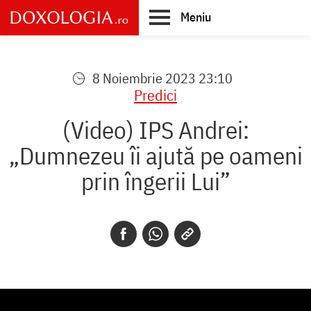
Skip
Meniu
to
main
Main
content
navigation
8 Noiembrie 2023 23:10
Predici
(Video) IPS Andrei:
„Dumnezeu îi ajută pe oameni
prin îngerii Lui”