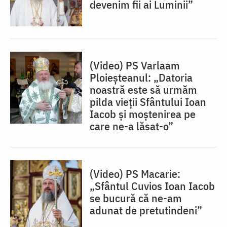
devenim fii ai Luminii”
(Video) PS Varlaam
Ploieșteanul: „Datoria
noastră este să urmăm
pilda vieții Sfântului Ioan
Iacob și moștenirea pe
care ne-a lăsat-o”
(Video) PS Macarie:
„Sfântul Cuvios Ioan Iacob
se bucură că ne-am
adunat de pretutindeni”