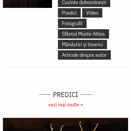
Cuvinte duhovnicești
Predici
Video
Fotografii
Sfântul Munte Athos
Mănăstiri și biserici
Articole despre autor
PREDICI
vezi mai multe »