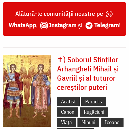
Alătură-te comunității noastre pe
WhatsApp
,
Instagram
și
Telegram
!
✝) Soborul Sfinților
Arhangheli Mihail și
Gavriil și al tuturor
cereștilor puteri
Acatist
Paraclis
Canon
Rugăciuni
Viață
Minuni
Icoane