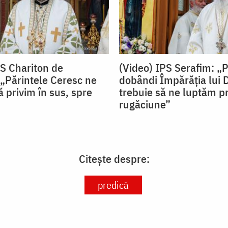
PS Chariton de
(Video) IPS Serafim: „
„Părintele Ceresc ne
dobândi Împărăția lui
 privim în sus, spre
trebuie să ne luptăm pr
rugăciune”
Citește despre:
predică