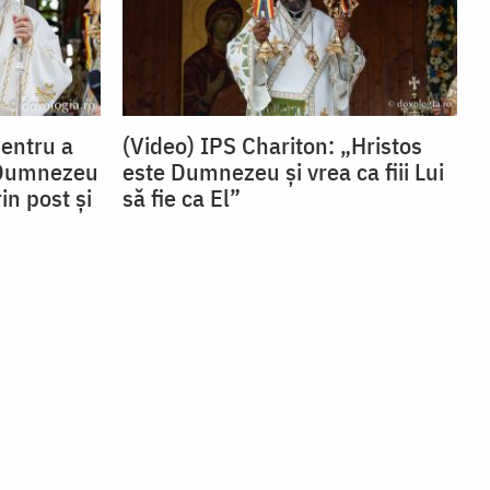
Pentru a
(Video) IPS Chariton: „Hristos
 Dumnezeu
este Dumnezeu și vrea ca fiii Lui
in post și
să fie ca El”