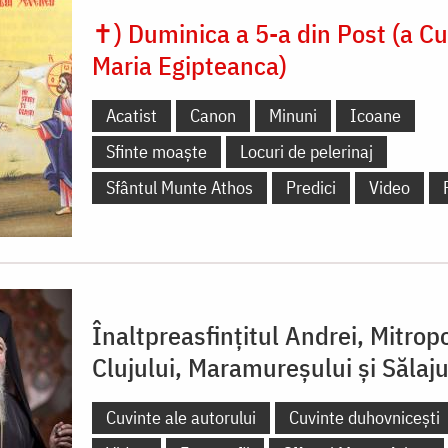
✝) Duminica a 5-a din Post (a Cu
Maria Egipteanca)
Acatist
Canon
Minuni
Icoane
Sfinte moaște
Locuri de pelerinaj
Sfântul Munte Athos
Predici
Video
Înaltpreasfințitul Andrei, Mitropo
Clujului, Maramureșului și Sălaju
Cuvinte ale autorului
Cuvinte duhovnicești