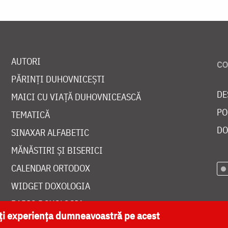
AUTORI
PĂRINȚI DUHOVNICEȘTI
DE
MAICI CU VIAȚĂ DUHOVNICEASCĂ
PO
TEMATICĂ
DO
SINAXAR ALFABETIC
MĂNĂSTIRI ȘI BISERICI
CALENDAR ORTODOX
WIDGET DOXOLOGIA
RADIO DOXOLOGIA
ăți experiența dumneavoastră pe acest