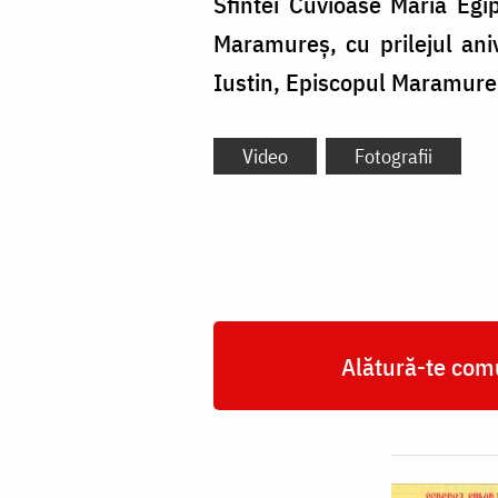
Sfintei Cuvioase Maria Egi
Maramureș, cu prilejul aniv
Iustin, Episcopul Maramureș
Video
Fotografii
Alătură-te comu