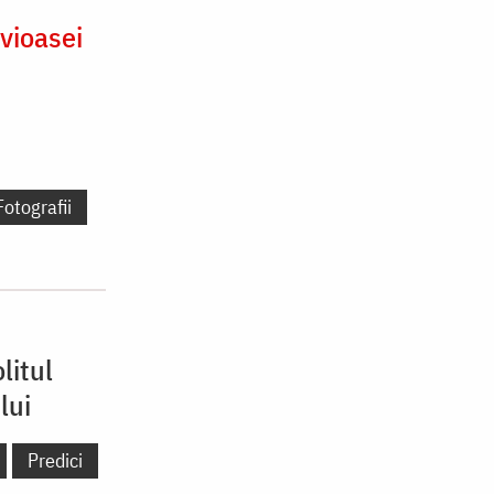
vioasei
Fotografii
litul
lui
Predici