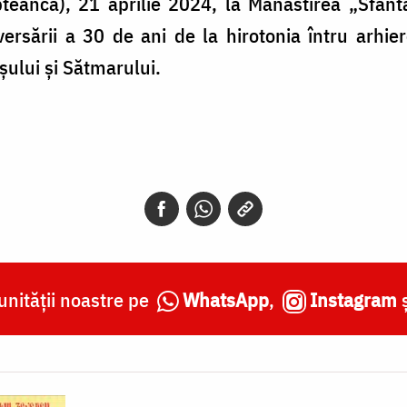
pteanca), 21 aprilie 2024, la Mănăstirea „Sfânt
ersării a 30 de ani de la hirotonia întru arhier
ului și Sătmarului.
nității noastre pe
WhatsApp
,
Instagram