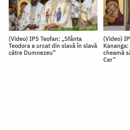
(Video) IPS Teofan: „Sfânta
(Video) I
Teodora a urcat din slavă în slavă
Kananga: 
către Dumnezeu”
cheamă să
Cer”