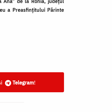
a Ana” de la Rohia, județul
eu a Preasfinţitului Părinte
și
Telegram
!