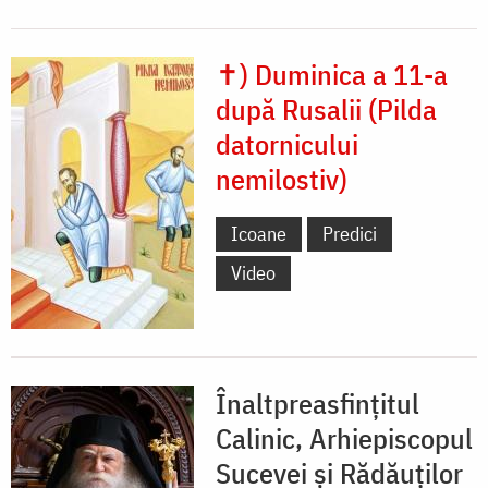
✝) Duminica a 11-a
după Rusalii (Pilda
datornicului
nemilostiv)
Icoane
Predici
Video
Înaltpreasfințitul
Calinic, Arhiepiscopul
Sucevei și Rădăuților