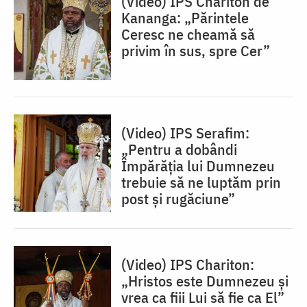
(Video) IPS Chariton de
Kananga: „Părintele
Ceresc ne cheamă să
privim în sus, spre Cer”
(Video) IPS Serafim:
„Pentru a dobândi
Împărăția lui Dumnezeu
trebuie să ne luptăm prin
post și rugăciune”
(Video) IPS Chariton:
„Hristos este Dumnezeu și
vrea ca fiii Lui să fie ca El”