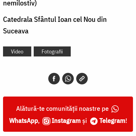
nemilostiv)
Catedrala Sfântul Ioan cel Nou din
Suceava
Video
Fotografii
Alătură-te comunității noastre pe
WhatsApp
,
Instagram
și
Telegram
!