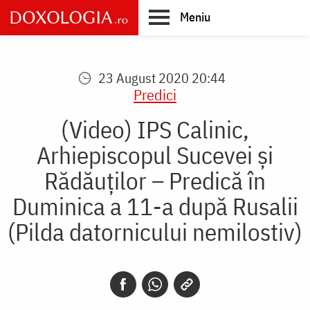
Skip
Meniu
to
main
Main
content
navigation
23 August 2020 20:44
Predici
(Video) IPS Calinic,
Arhiepiscopul Sucevei și
Rădăuților – Predică în
Duminica a 11-a după Rusalii
(Pilda datornicului nemilostiv)