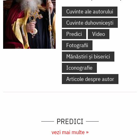
Cuvinte ale autorului
Cuvinte duhovnicești
Predici
Video
Fotografii
Mănăstiri și biserici
Iconografie
Articole despre autor
PREDICI
vezi mai multe »