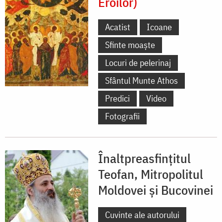
Eroilor)
Acatist
Icoane
Sfinte moaște
Locuri de pelerinaj
Sfântul Munte Athos
Predici
Video
Fotografii
Înaltpreasfințitul
Teofan, Mitropolitul
Moldovei și Bucovinei
Cuvinte ale autorului