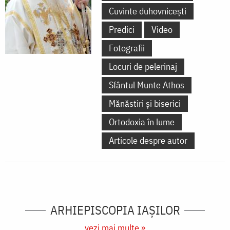
Cuvinte duhovnicești
Predici
Video
Fotografii
Locuri de pelerinaj
Sfântul Munte Athos
Mănăstiri și biserici
Ortodoxia în lume
Articole despre autor
ARHIEPISCOPIA IAŞILOR
vezi mai multe »