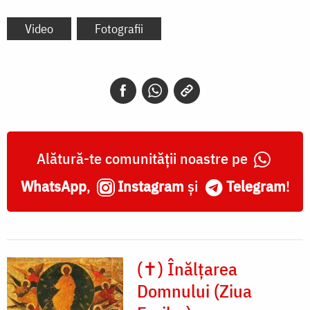
Video
Fotografii
Alătură-te comunității noastre pe
WhatsApp
,
Instagram
și
Telegram
!
(✝) Înălțarea
Domnului (Ziua