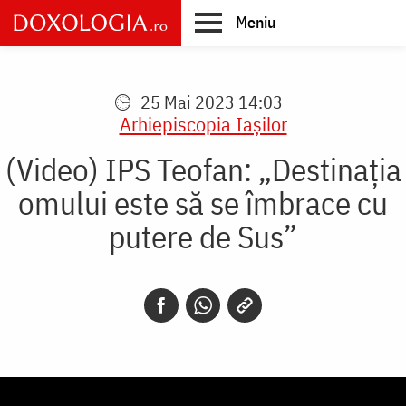
Skip
Meniu
to
main
Main
content
navigation
25 Mai 2023 14:03
Arhiepiscopia Iaşilor
(Video) IPS Teofan: „Destinația
omului este să se îmbrace cu
putere de Sus”