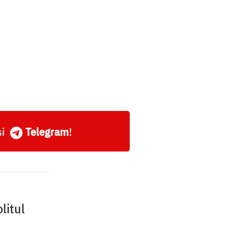
și
Telegram
!
litul