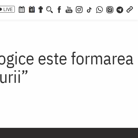
LIVE
07
logice este formarea
urii”