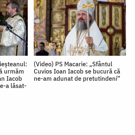
ieșteanul:
(Video) PS Macarie: „Sfântul
 să urmăm
Cuvios Ioan Iacob se bucură că
oan Iacob
ne-am adunat de pretutindeni”
e-a lăsat-