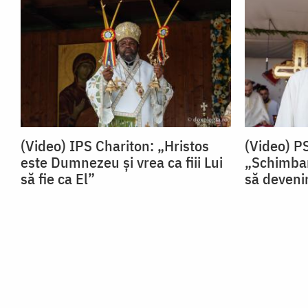
(Video) IPS Chariton: „Hristos
(Video) P
este Dumnezeu și vrea ca fiii Lui
„Schimbar
să fie ca El”
să devenim