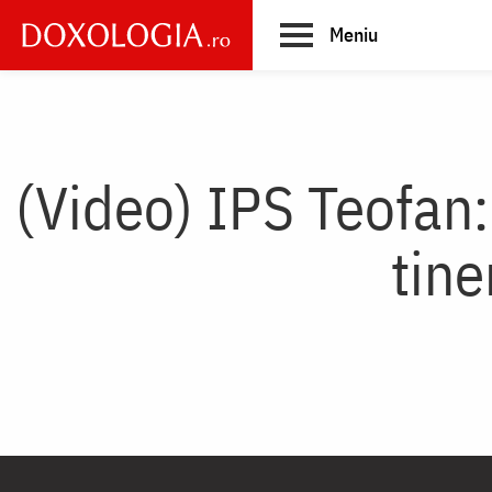
Skip
Meniu
to
main
Main
content
navigation
(Video) IPS Teofan:
tine