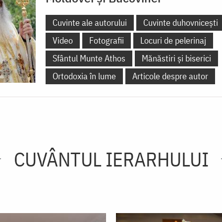
Cuvinte ale autorului
Cuvinte duhovnicești
Video
Fotografii
Locuri de pelerinaj
Sfântul Munte Athos
Mănăstiri și biserici
Ortodoxia în lume
Articole despre autor
CUVÂNTUL IERARHULUI