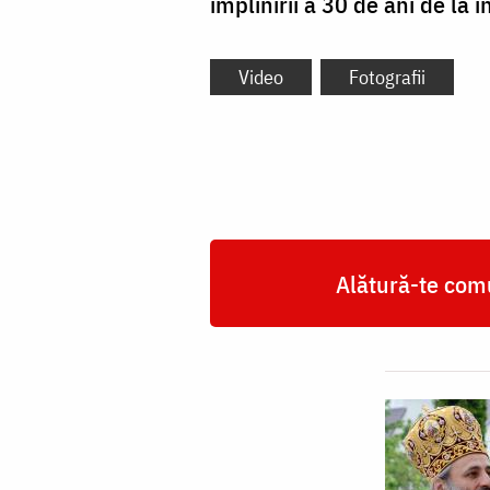
împlinirii a 30 de ani de la în
Video
Fotografii
Alătură-te comu