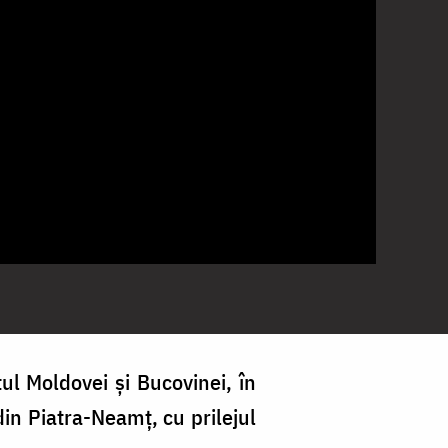
tul Moldovei și Bucovinei, în
din Piatra-Neamț, cu prilejul