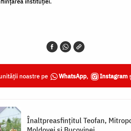
ființarea instituției.
nității noastre pe
WhatsApp
,
Instagram
Înaltpreasfințitul Teofan, Mitropo
Moldovei și Bucovinei