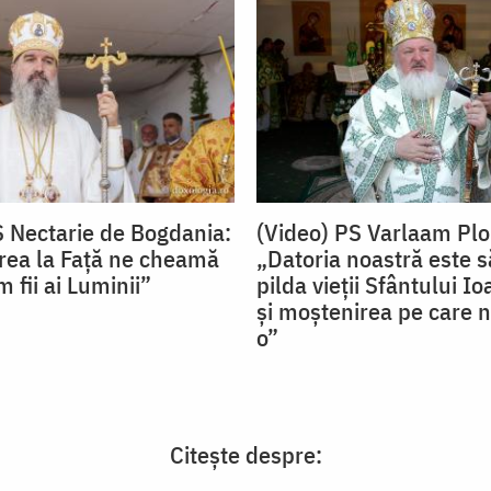
S Nectarie de Bogdania:
(Video) PS Varlaam Plo
ea la Față ne cheamă
„Datoria noastră este
 fii ai Luminii”
pilda vieții Sfântului I
și moștenirea pe care n
o”
Citește despre: