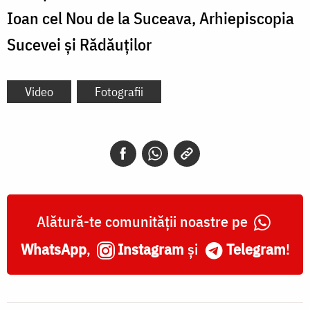
Ioan cel Nou de la Suceava, Arhiepiscopia
Sucevei și Rădăuților
Video
Fotografii
Alătură-te comunității noastre pe
WhatsApp
,
Instagram
și
Telegram
!