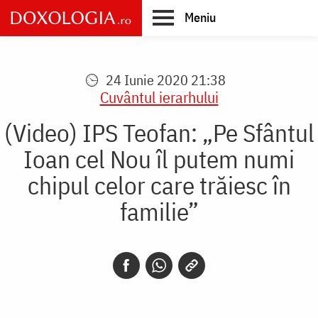
Skip
Meniu
to
main
Main
content
navigation
24 Iunie 2020 21:38
Cuvântul ierarhului
(Video) IPS Teofan: „Pe Sfântul
Ioan cel Nou îl putem numi
chipul celor care trăiesc în
familie”