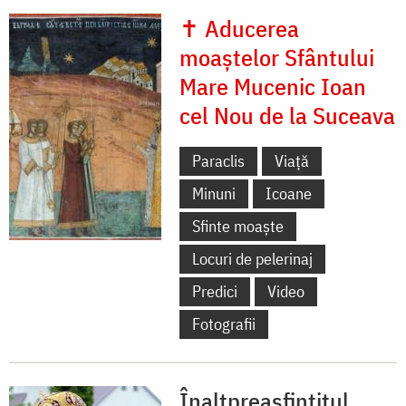
✝ Aducerea
moaștelor Sfântului
Mare Mucenic Ioan
cel Nou de la Suceava
Paraclis
Viață
Minuni
Icoane
Sfinte moaște
Locuri de pelerinaj
Predici
Video
Fotografii
Înaltpreasfințitul