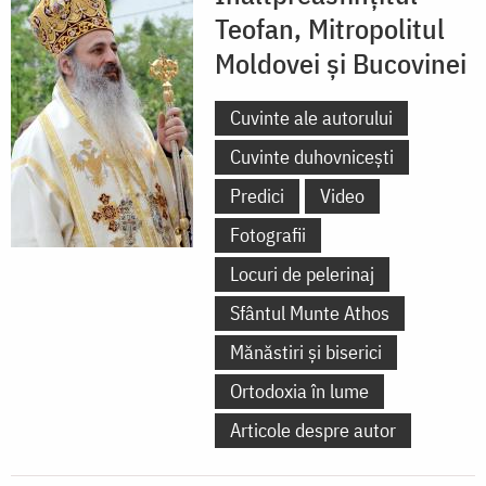
Teofan, Mitropolitul
Moldovei și Bucovinei
Cuvinte ale autorului
Cuvinte duhovnicești
Predici
Video
Fotografii
Locuri de pelerinaj
Sfântul Munte Athos
Mănăstiri și biserici
Ortodoxia în lume
Articole despre autor