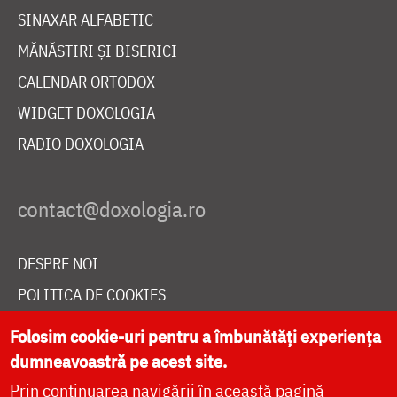
SINAXAR ALFABETIC
MĂNĂSTIRI ȘI BISERICI
CALENDAR ORTODOX
WIDGET DOXOLOGIA
RADIO DOXOLOGIA
DESPRE NOI
POLITICA DE COOKIES
DONEAZĂ ONLINE PENTRU CATEDRALA NAȚIONALĂ
Folosim cookie-uri pentru a îmbunătăți experiența
dumneavoastră pe acest site.
Prin continuarea navigării în această pagină
LIVE