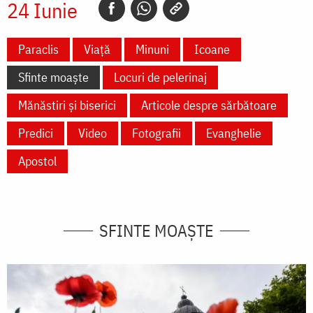
24 Iunie
Paraclis
Viață
Minuni
Icoane
Sfinte moaște
Locuri de pelerinaj
Mănăstiri și biserici
Articole despre sărbătoare
Predici
Video
Fotografii
Evanghelie
Apostol
SFINTE MOAȘTE