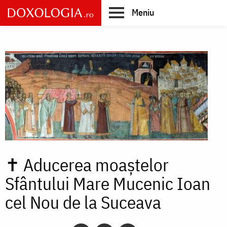
Skip
Meniu
to
main
Main
content
navigation
✝
Aducerea moaștelor
Sfântului Mare Mucenic Ioan
cel Nou de la Suceava