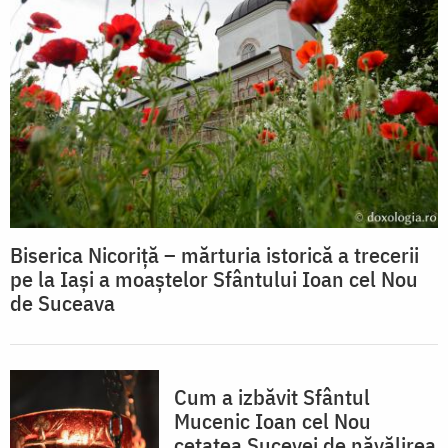
Biserica Nicoriță – mărturia istorică a trecerii
pe la Iași a moaștelor Sfântului Ioan cel Nou
de Suceava
Cum a izbăvit Sfântul
Mucenic Ioan cel Nou
cetatea Sucevei de năvălirea