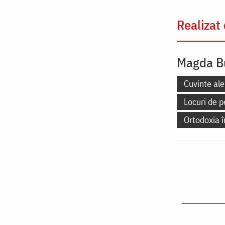
Realizat
Magda B
Cuvinte ale
Locuri de p
Ortodoxia 