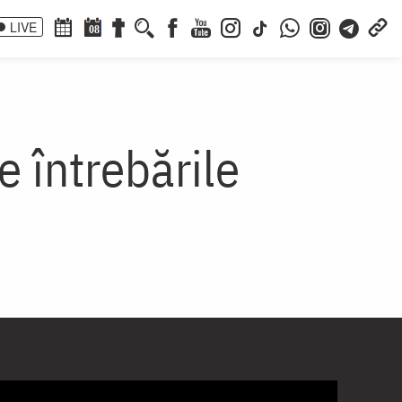
LIVE
08
e întrebările