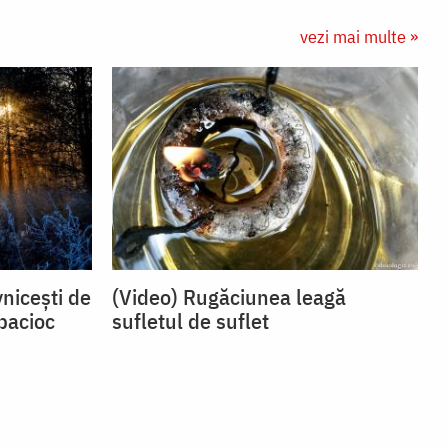
vezi mai multe »
nicești de
(Video) Rugăciunea leagă
pacioc
sufletul de suflet