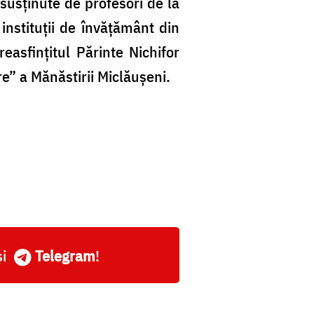
 susținute de profesori de la
instituții de învățământ din
easfințitul Părinte Nichifor
re” a Mănăstirii Miclăușeni.
și
Telegram
!