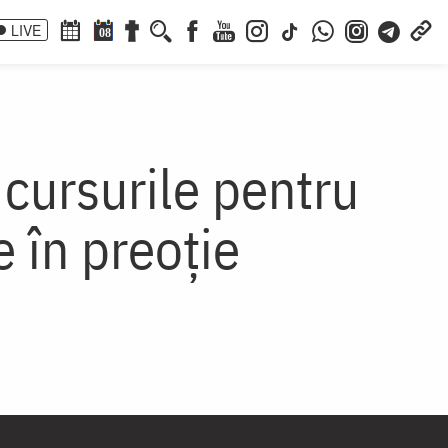
LIVE
08
 cursurile pentru
 în preoție