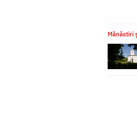
Mănăstiri ș