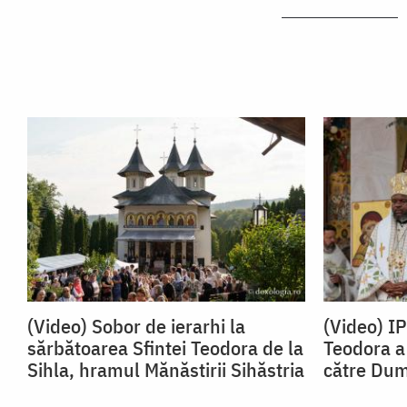
(Video) Sobor de ierarhi la
(Video) I
sărbătoarea Sfintei Teodora de la
Teodora a 
Sihla, hramul Mănăstirii Sihăstria
către Du