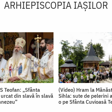
ARHIEPISCOPIA IAŞILOR
PS Teofan: „Sfânta
(Video) Hram la Mănăst
urcat din slavă în slavă
Sihla: sute de pelerini a
mnezeu”
o pe Sfânta Cuvioasă T