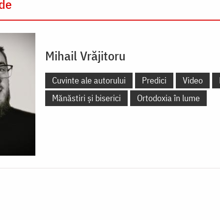
 de
Mihail Vrăjitoru
Cuvinte ale autorului
Predici
Video
Mănăstiri și biserici
Ortodoxia în lume