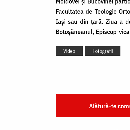
Moldovei și Bucovinei partic
Facultatea de Teologie Orto
Iași sau din țară. Ziua a de
Botoșăneanul, Episcop-vicar 
Video
Fotografii
Alătură-te comu