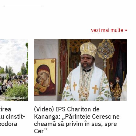
vezi mai multe »
irea
(Video) IPS Chariton de
u cinstit-
Kananga: „Părintele Ceresc ne
eodora
cheamă să privim în sus, spre
Cer”