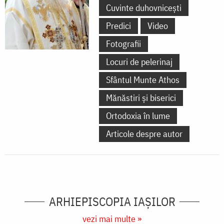
Cuvinte duhovnicești
Predici
Video
Fotografii
Locuri de pelerinaj
Sfântul Munte Athos
Mănăstiri și biserici
Ortodoxia în lume
Articole despre autor
ARHIEPISCOPIA IAŞILOR
vezi mai multe »