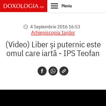
Skip
Meniu
to
main
Main
content
navigation
4 Septembrie 2016 16:53
Arhiepiscopia Iaşilor
(Video) Liber și puternic este
omul care iartă - IPS Teofan