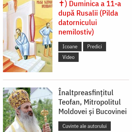
✝) Duminica a 11-a
după Rusalii (Pilda
datornicului
nemilostiv)
Icoane
Predici
Video
Înaltpreasfințitul
Teofan, Mitropolitul
Moldovei și Bucovinei
Cuvinte ale autorului