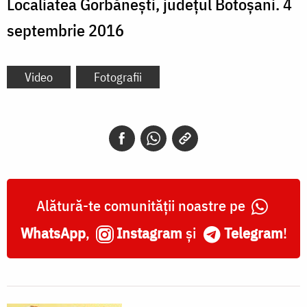
Localiatea Gorbănești, județul Botoșani. 4
septembrie 2016
Video
Fotografii
Alătură-te comunității noastre pe
WhatsApp
,
Instagram
și
Telegram
!