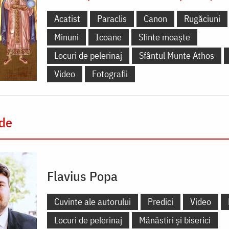
Acatist
Paraclis
Canon
Rugăciuni
Minuni
Icoane
Sfinte moaște
Locuri de pelerinaj
Sfântul Munte Athos
Video
Fotografii
 de
Flavius Popa
Cuvinte ale autorului
Predici
Video
Locuri de pelerinaj
Mănăstiri și biserici