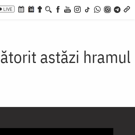
LIVE
08
ătorit astăzi hramul