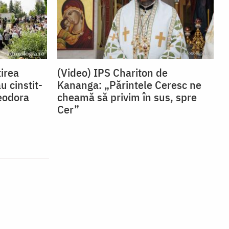
irea
(Video) IPS Chariton de
u cinstit-
Kananga: „Părintele Ceresc ne
eodora
cheamă să privim în sus, spre
Cer”