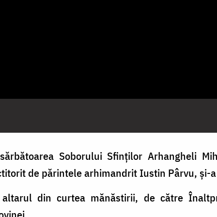
ărbătoarea Soborului Sfinților Arhangheli Mih
itorit de părintele arhimandrit Iustin Pârvu, și-a
 altarul din curtea mănăstirii, de către Înaltpr
ovinei.