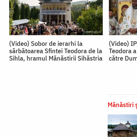
(Video) Sobor de ierarhi la
(Video) I
sărbătoarea Sfintei Teodora de la
Teodora a 
Sihla, hramul Mănăstirii Sihăstria
către Du
Mănăstiri ș