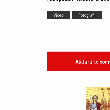
Video
Fotografii
Alătură-te comu