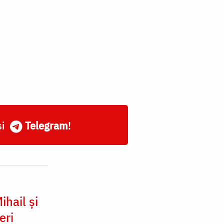
și
Telegram
!
ihail și
eri