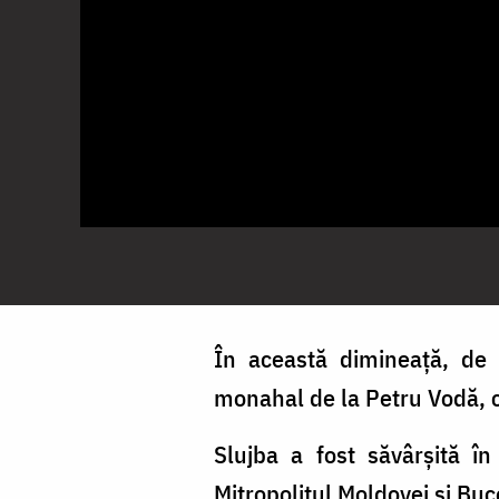
În această dimineață, de s
monahal de la Petru Vodă, ct
Slujba a fost săvârșită în
Mitropolitul Moldovei și Buc