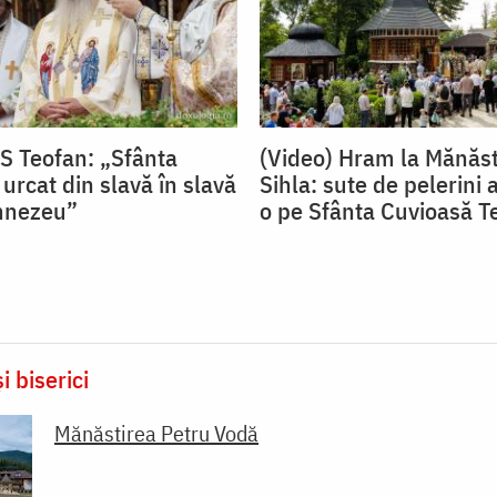
PS Teofan: „Sfânta
(Video) Hram la Mănăst
urcat din slavă în slavă
Sihla: sute de pelerini a
mnezeu”
o pe Sfânta Cuvioasă T
i biserici
Mănăstirea Petru Vodă