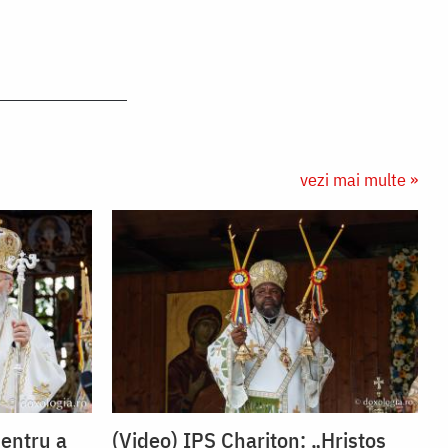
vezi mai multe »
Pentru a
(Video) IPS Chariton: „Hristos