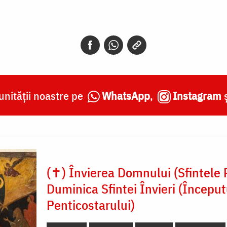
nității noastre pe
WhatsApp
,
Instagram
(✝) Învierea Domnului (Sfintele P
Duminica Sfintei Învieri (Început
Penticostarului)