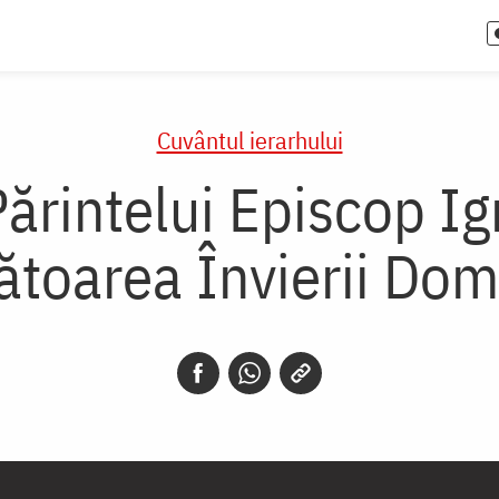
Cuvântul ierarhului
ărintelui Episcop Ign
ătoarea Învierii Dom