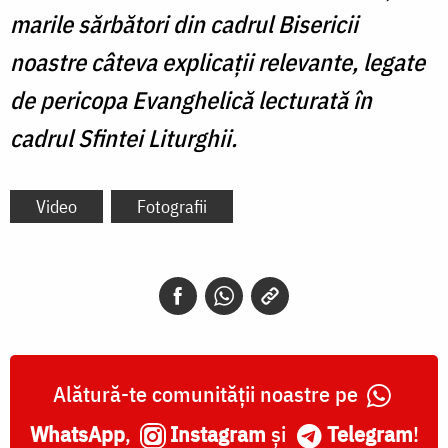
marile sărbători din cadrul Bisericii
noastre câteva explicații relevante, legate
de pericopa Evanghelică lecturată în
cadrul Sfintei Liturghii.
Video
Fotografii
Alătură-te comunității noastre pe
WhatsApp
,
Instagram
și
Telegram
!