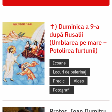
✝) Duminica a 9-a
după Rusalii
(Umblarea pe mare –
Potolirea furtunii)
Icoane
Locuri de pelerinaj
Predici
Video
Fotografii
Protos. Ioan Dumitru