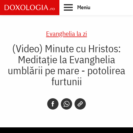
Skip
Meniu
to
main
Main
content
navigation
Evanghelia la zi
(Video) Minute cu Hristos:
Meditație la Evanghelia
umblării pe mare - potolirea
furtunii