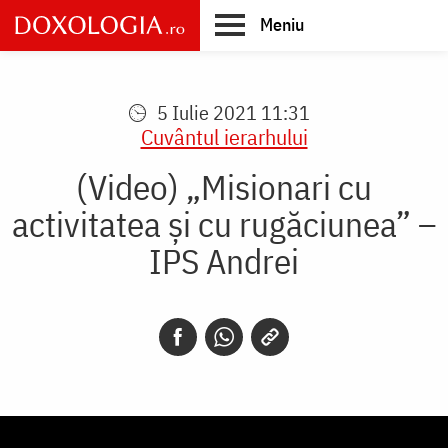
Skip
Meniu
to
main
Main
content
navigation
5 Iulie 2021 11:31
Cuvântul ierarhului
(Video) „Misionari cu
activitatea și cu rugăciunea” –
IPS Andrei