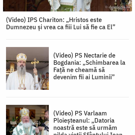
(Video) IPS Chariton: „Hristos este
Dumnezeu și vrea ca fiii Lui să fie ca El”
(Video) PS Nectarie de
Bogdania: „Schimbarea la
Față ne cheamă să
devenim fii ai Luminii”
(Video) PS Varlaam
Ploieșteanul: „Datoria
noastră este să urmăm
pilda vieții Sfântului Ioan