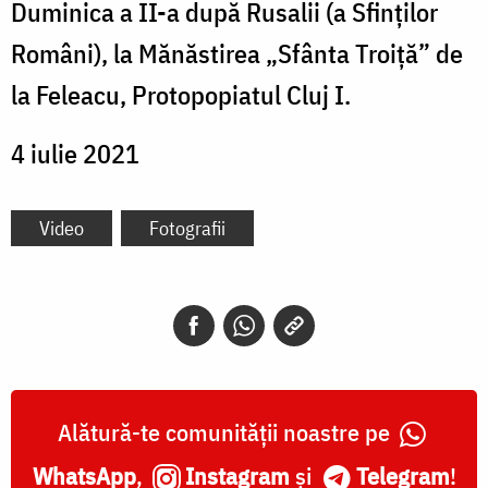
Duminica a II-a după Rusalii (a Sfinților
Români), la Mănăstirea „Sfânta Troiță” de
la Feleacu, Protopopiatul Cluj I.
4 iulie 2021
Video
Fotografii
Alătură-te comunității noastre pe
WhatsApp
,
Instagram
și
Telegram
!