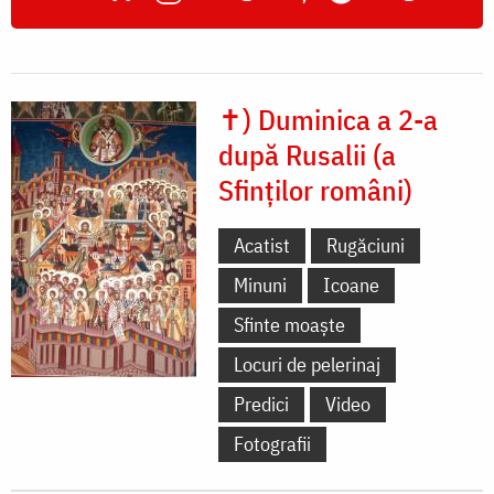
✝) Duminica a 2-a
după Rusalii (a
Sfinților români)
Acatist
Rugăciuni
Minuni
Icoane
Sfinte moaște
Locuri de pelerinaj
Predici
Video
Fotografii