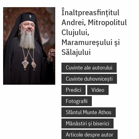
Înaltpreasfințitul
Andrei, Mitropolitul
Clujului,
Maramureșului și
Sălajului
Cuvinte ale autorului
Cuvinte duhovnicești
Predici
Video
Fotografii
Sfântul Munte Athos
Mănăstiri și biserici
Articole despre autor