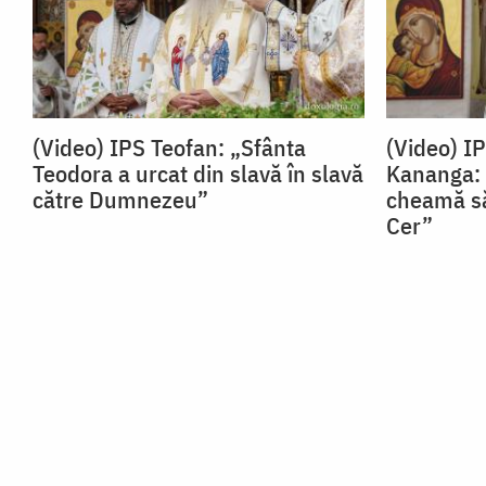
(Video) IPS Teofan: „Sfânta
(Video) I
Teodora a urcat din slavă în slavă
Kananga: 
către Dumnezeu”
cheamă să
Cer”