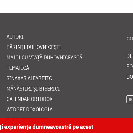
AUTORI
PĂRINȚI DUHOVNICEȘTI
DE
MAICI CU VIAȚĂ DUHOVNICEASCĂ
PO
TEMATICĂ
DO
SINAXAR ALFABETIC
MĂNĂSTIRI ȘI BISERICI
CALENDAR ORTODOX
WIDGET DOXOLOGIA
RADIO DOXOLOGIA
ăți experiența dumneavoastră pe acest