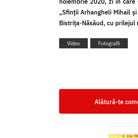
noiembrie 2020, zi în care s
„Sfinții Arhangheli Mihail ș
Bistrița-Năsăud, cu prilejul r
Video
Fotografii
Alătură-te comu