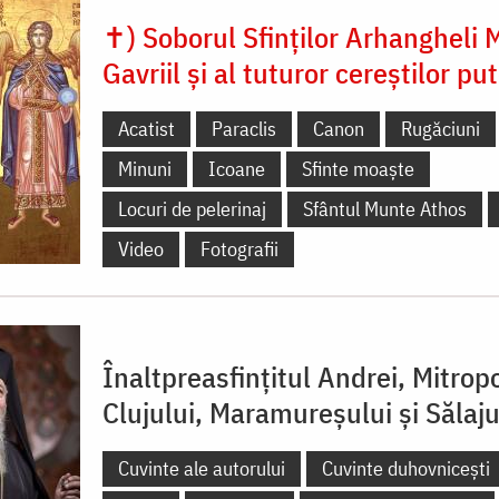
✝) Soborul Sfinților Arhangheli M
Gavriil și al tuturor cereștilor put
Acatist
Paraclis
Canon
Rugăciuni
Minuni
Icoane
Sfinte moaște
Locuri de pelerinaj
Sfântul Munte Athos
Video
Fotografii
Înaltpreasfințitul Andrei, Mitropo
Clujului, Maramureșului și Sălaju
Cuvinte ale autorului
Cuvinte duhovnicești