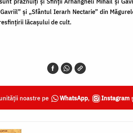
unt prăznuiți și Sfinții Arhangheli Mihail și Gavr
i Gavriil” și „Sfântul Ierarh Nectarie” din Măgur
esfințirii lăcașului de cult.
nității noastre pe
WhatsApp
,
Instagram