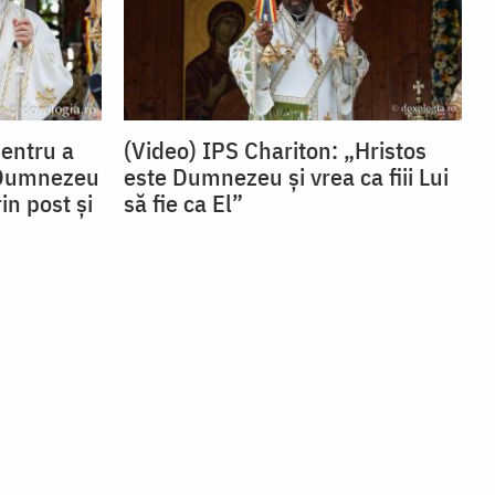
Pentru a
(Video) IPS Chariton: „Hristos
 Dumnezeu
este Dumnezeu și vrea ca fiii Lui
in post și
să fie ca El”