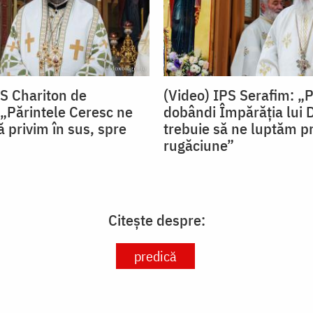
PS Chariton de
(Video) IPS Serafim: „
„Părintele Ceresc ne
dobândi Împărăția lui
 privim în sus, spre
trebuie să ne luptăm pr
rugăciune”
Citește despre:
predică