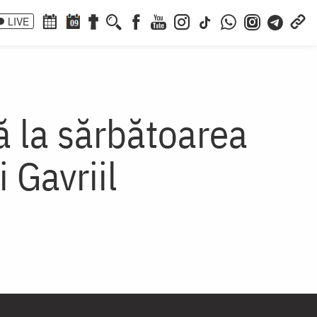
LIVE
09
ă la sărbătoarea
i Gavriil