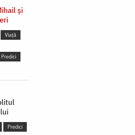
ihail și
eri
Viață
Predici
litul
lui
Predici