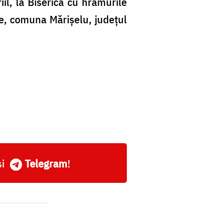
iil, la Biserica cu hramurile
ele, comuna Mărișelu, județul
și
Telegram
!