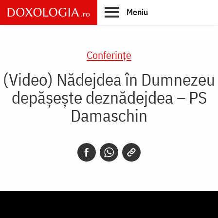
Skip
Meniu
to
main
Main
content
navigation
Conferințe
(Video) Nădejdea în Dumnezeu
depășește deznădejdea – PS
Damaschin