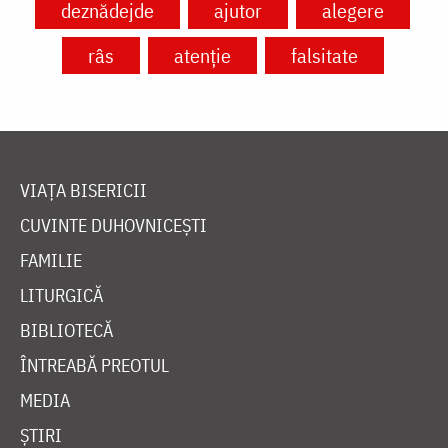
deznădejde
ajutor
alegere
râs
atenție
falsitate
VIAȚA BISERICII
CUVINTE DUHOVNICEȘTI
FAMILIE
LITURGICĂ
BIBLIOTECĂ
ÎNTREABĂ PREOTUL
MEDIA
ȘTIRI