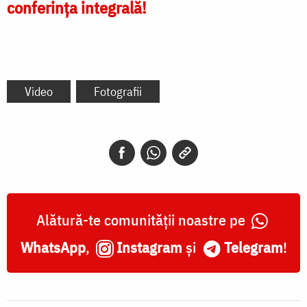
conferința integrală!
Video
Fotografii
Alătură-te comunității noastre pe
WhatsApp
,
Instagram
și
Telegram
!