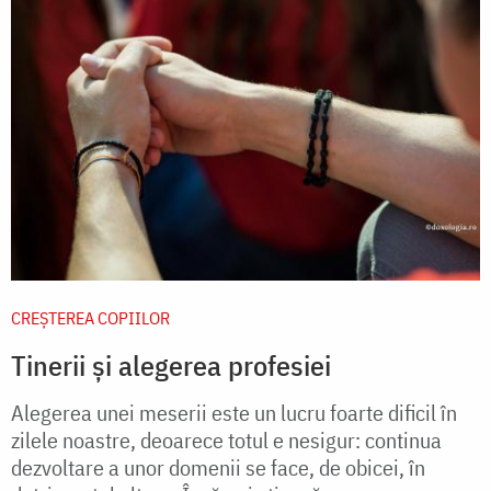
CREŞTEREA COPIILOR
Tinerii și alegerea profesiei
Alegerea unei meserii este un lucru foarte dificil în
zilele noastre, deoarece totul e nesigur: continua
dezvoltare a unor domenii se face, de obicei, în