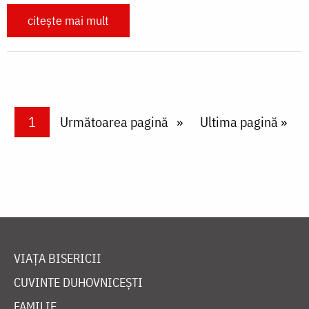
citește mai mult
Paginare
Current page
1
Next page
Următoarea pagină
Last page
Ultima pagină »
VIAȚA BISERICII
CUVINTE DUHOVNICEȘTI
FAMILIE