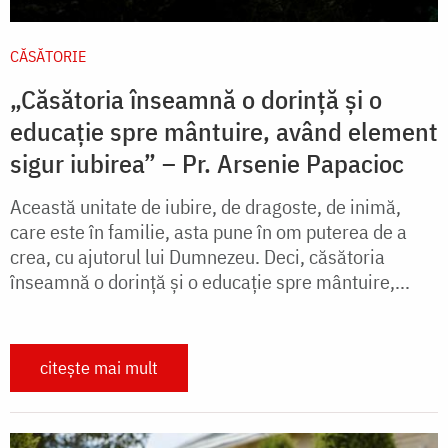
CĂSĂTORIE
„Căsătoria înseamnă o dorință și o
educație spre mântuire, având element
sigur iubirea” – Pr. Arsenie Papacioc
Această unitate de iubire, de dragoste, de inimă,
care este în familie, asta pune în om puterea de a
crea, cu ajutorul lui Dumnezeu. Deci, căsătoria
înseamnă o dorință și o educație spre mântuire,...
citește mai mult