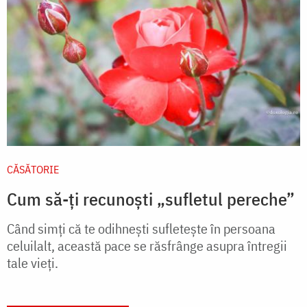
CĂSĂTORIE
Cum să-ți recunoști „sufletul pereche”
Când simți că te odihnești sufletește în persoana
celuilalt, această pace se răsfrânge asupra întregii
tale vieți.