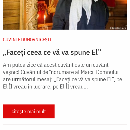
CUVINTE DUHOVNICEȘTI
„Faceți ceea ce vă va spune El”
Am putea zice că acest cuvânt este un cuvânt
veşnic! Cuvântul de îndrumare al Maicii Domnului
are următorul mesaj: „Faceţi ce vă va spune El”, pe
El Îl vreau în lucrare, pe El Îl vreau...
citește mai mult