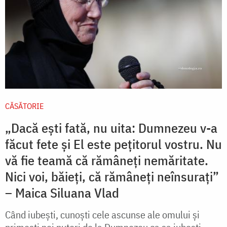
CĂSĂTORIE
„Dacă ești fată, nu uita: Dumnezeu v-a
făcut fete și El este pețitorul vostru. Nu
vă fie teamă că rămâneți nemăritate.
Nici voi, băieți, că rămâneți neînsurați”
– Maica Siluana Vlad
Când iubeşti, cunoşti cele ascunse ale omului şi