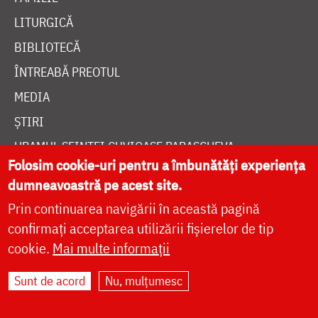
LITURGICĂ
BIBLIOTECĂ
ÎNTREABĂ PREOTUL
MEDIA
ȘTIRI
HRAMUL SFINTEI CUVIOASE PARASCHEVA
Folosim cookie-uri pentru a îmbunătăți experiența
dumneavoastră pe acest site.
AUTORI
Prin continuarea navigării în această pagină
PĂRINȚI DUHOVNICEȘTI
confirmați acceptarea utilizării fișierelor de tip
MAICI CU VIAȚĂ DUHOVNICEASCĂ
cookie.
Mai multe informații
TEMATICĂ
Sunt de acord
Nu, mulțumesc
SINAXAR ALFABETIC