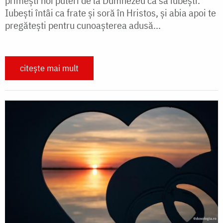
primeşti noi puteri de la Dumnezeu ca sa iubeşti.
Iubeşti întâi ca frate şi soră în Hristos, şi abia apoi te
pregăteşti pentru cunoaşterea adusă...
citește mai mult