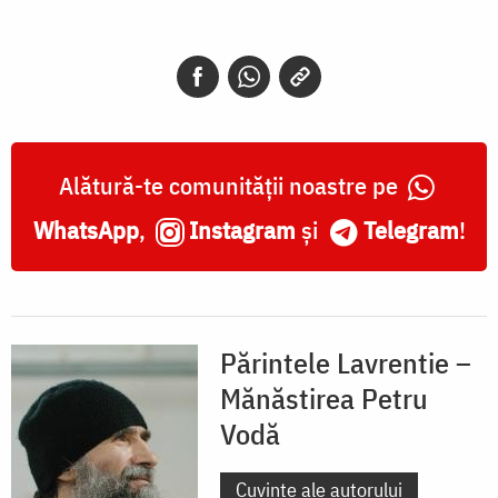
Alătură-te comunității noastre pe
WhatsApp
,
Instagram
și
Telegram
!
Părintele Lavrentie –
Mănăstirea Petru
Vodă
Cuvinte ale autorului