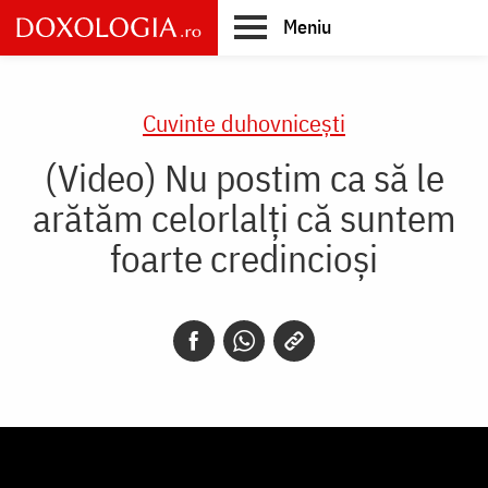
Skip
Meniu
to
main
Main
content
navigation
Cuvinte duhovnicești
(Video) Nu postim ca să le
arătăm celorlalți că suntem
foarte credincioși