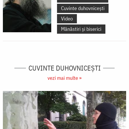
Cuvinte duhovnicești
Video
Mănăstiri și biserici
CUVINTE DUHOVNICEȘTI
vezi mai multe »