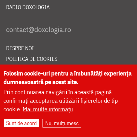
RADIO DOXOLOGIA
DESPRE NOI
POLITICA DE COOKIES
DONEAZĂ ONLINE PENTRU CATEDRALA NAȚIONALĂ
Folosim cookie-uri pentru a îmbunătăți experiența
dumneavoastră pe acest site.
Prin continuarea navigării în această pagină
LIVE
confirmați acceptarea utilizării fișierelor de tip
cookie.
Mai multe informații
Site dezvoltat de
DOXOLOGIA MEDIA
,
Sunt de acord
Nu, mulțumesc
Arhiepiscopia Iașilor | ©
doxologia.ro