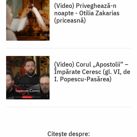
(Video) Priveghează-n
noapte - Otilia Zakarias
(priceasnă)
(Video) Corul „Apostolii” –
⁠Împărate Ceresc (gl. VI, de
I. Popescu-Pasărea)
Citește despre: