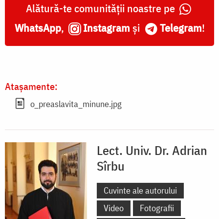
Alătură-te comunității noastre pe
WhatsApp
,
Instagram
și
Telegram
!
Atașamente:
o_preaslavita_minune.jpg
Lect. Univ. Dr. Adrian
Sîrbu
Cuvinte ale autorului
Video
Fotografii