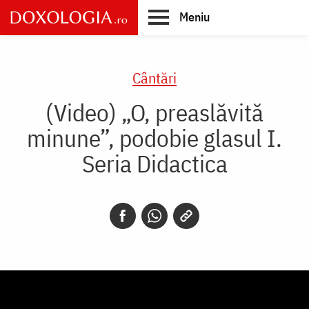
Skip
Meniu
to
main
Main
content
navigation
Cântări
(Video) „O, preaslăvită
minune”, podobie glasul I.
Seria Didactica