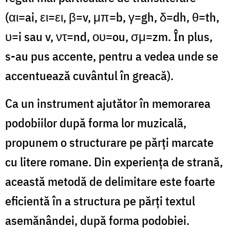
(αι=ai, ει=ει, β=v, μπ=b, γ=gh, δ=dh, θ=th,
υ=i sau v, ντ=nd, ου=ou, σμ=zm. În plus,
s-au pus accente, pentru a vedea unde se
accentuează cuvântul în greacă).
Ca un instrument ajutător în memorarea
podobiilor după forma lor muzicală,
propunem o structurare pe părți marcate
cu litere romane. Din experiența de strană,
această metodă de delimitare este foarte
eficientă în a structura pe părți textul
asemănândei, după forma podobiei.