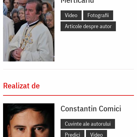
Video
Fotografii
Articole despre autor
Realizat de
Constantin Comici
Cuvinte ale autorului
Predici
Video