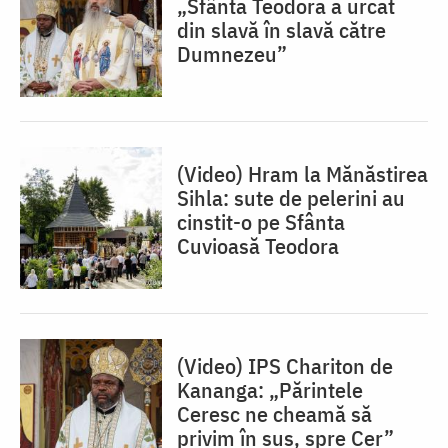
„Sfânta Teodora a urcat
din slavă în slavă către
Dumnezeu”
(Video) Hram la Mănăstirea
Sihla: sute de pelerini au
cinstit-o pe Sfânta
Cuvioasă Teodora
(Video) IPS Chariton de
Kananga: „Părintele
Ceresc ne cheamă să
privim în sus, spre Cer”