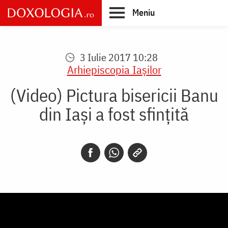
Skip
Meniu
to
main
Main
content
navigation
3 Iulie 2017 10:28
Arhiepiscopia Iaşilor
(Video) Pictura bisericii Banu
din Iași a fost sfințită