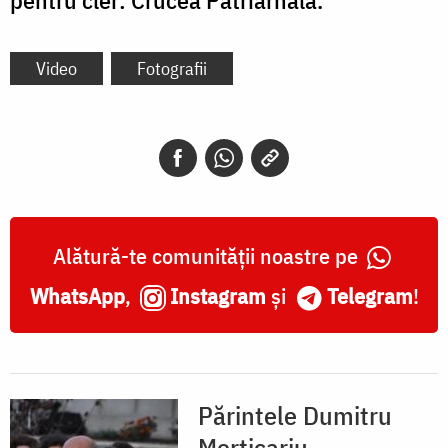
pentru cler: Crucea Patriarhală.
Video
Fotografii
Alătură-te comunității noastre pe
WhatsApp
,
Instagram
și
Telegram
!
Părintele Dumitru
Merticariu