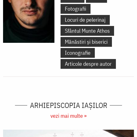
Fotografii
Locuri de pelerinaj
Sfântul Munte Athos
Mănăstiri și biserici
Iconografie
Articole despre autor
ARHIEPISCOPIA IAŞILOR
vezi mai multe »