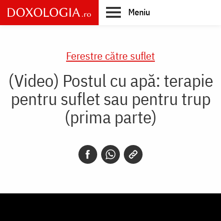
Skip
Meniu
to
main
Main
content
navigation
Ferestre către suflet
(Video) Postul cu apă: terapie
pentru suflet sau pentru trup
(prima parte)