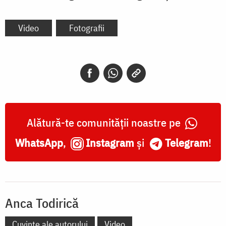
Video
Fotografii
Alătură-te comunității noastre pe
WhatsApp
,
Instagram
și
Telegram
!
Anca Todirică
Cuvinte ale autorului
Video