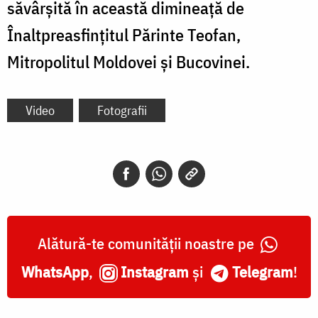
săvârșită în această dimineață de
Înaltpreasfințitul Părinte Teofan,
Mitropolitul Moldovei și Bucovinei.
Video
Fotografii
Alătură-te comunității noastre pe
WhatsApp
,
Instagram
și
Telegram
!