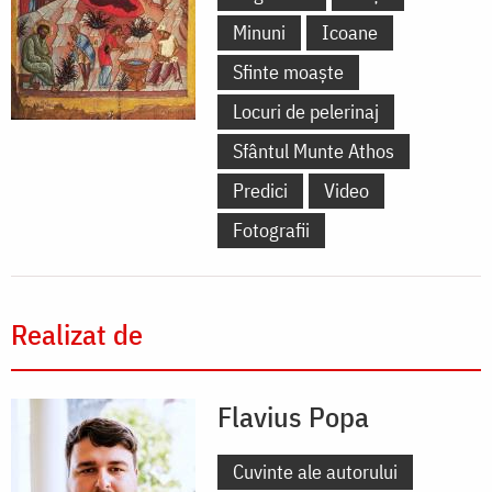
Minuni
Icoane
Sfinte moaște
Locuri de pelerinaj
Sfântul Munte Athos
Predici
Video
Fotografii
Realizat de
Flavius Popa
Cuvinte ale autorului