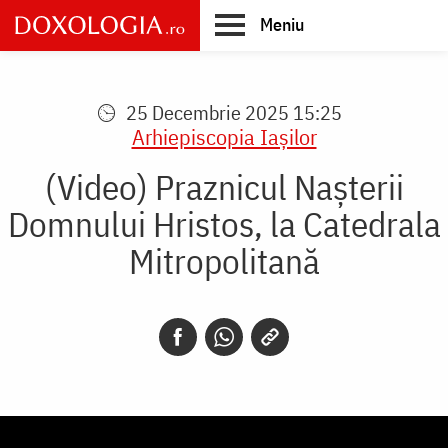
Skip
Meniu
to
main
Main
content
navigation
25 Decembrie 2025 15:25
Arhiepiscopia Iaşilor
(Video) Praznicul Nașterii
Domnului Hristos, la Catedrala
Mitropolitană