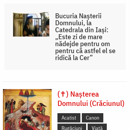
Bucuria Nașterii
Domnului, la
Catedrala din Iași:
„Este zi de mare
nădejde pentru om
pentru că astfel el se
ridică la Cer”
(✝) Nașterea
Domnului (Crăciunul)
Acatist
Canon
Rugăciuni
Viață