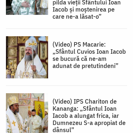
pilda vieții Sfântului Ioan
Iacob și moștenirea pe
care ne-a lăsat-o”
(Video) PS Macarie:
„Sfântul Cuvios Ioan Iacob
se bucură că ne-am
adunat de pretutindeni”
(Video) IPS Chariton de
Kananga: „Sfântul Ioan
Iacob a alungat frica, iar
Dumnezeu S-a apropiat de
dânsul”