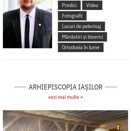
Predici
Video
Fotografii
Locuri de pelerinaj
Mănăstiri și biserici
Ortodoxia în lume
ARHIEPISCOPIA IAŞILOR
vezi mai multe »