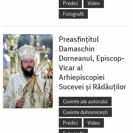
Predici
Video
Fotografii
Preasfințitul
Damaschin
Dorneanul, Episcop-
Vicar al
Arhiepiscopiei
Sucevei și Rădăuților
Cuvinte ale autorului
Cuvinte duhovnicești
Predici
Video