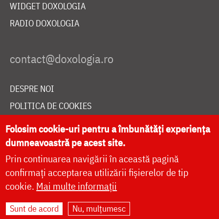
WIDGET DOXOLOGIA
RADIO DOXOLOGIA
DESPRE NOI
POLITICA DE COOKIES
DONEAZĂ ONLINE PENTRU CATEDRALA NAȚIONALĂ
Folosim cookie-uri pentru a îmbunătăți experiența
dumneavoastră pe acest site.
Prin continuarea navigării în această pagină
LIVE
confirmați acceptarea utilizării fișierelor de tip
cookie.
Mai multe informații
Site dezvoltat de
DOXOLOGIA MEDIA
,
Sunt de acord
Nu, mulțumesc