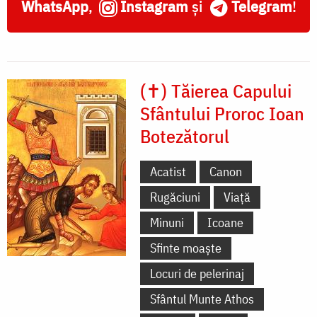
WhatsApp
,
Instagram
și
Telegram
!
(✝) Tăierea Capului
Sfântului Proroc Ioan
Botezătorul
Acatist
Canon
Rugăciuni
Viață
Minuni
Icoane
Sfinte moaște
Locuri de pelerinaj
Sfântul Munte Athos