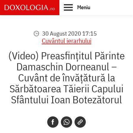
Skip
Meniu
to
main
Main
content
navigation
30 August 2020 17:15
Cuvântul ierarhului
(Video) Preasfințitul Părinte
Damaschin Dorneanul –
Cuvânt de învățătură la
Sărbătoarea Tăierii Capului
Sfântului Ioan Botezătorul