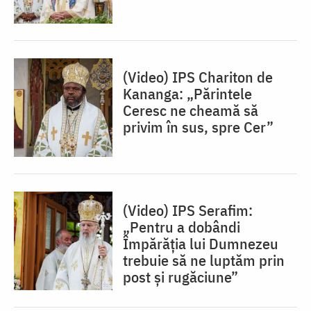
(Video) IPS Chariton de
Kananga: „Părintele
Ceresc ne cheamă să
privim în sus, spre Cer”
(Video) IPS Serafim:
„Pentru a dobândi
Împărăția lui Dumnezeu
trebuie să ne luptăm prin
post și rugăciune”