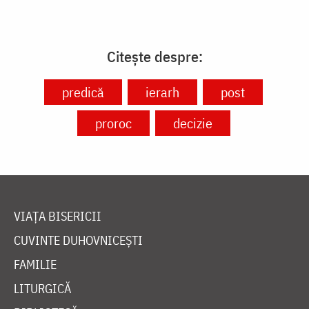
Citește despre:
predică
ierarh
post
proroc
decizie
VIAȚA BISERICII
CUVINTE DUHOVNICEȘTI
FAMILIE
LITURGICĂ