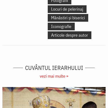
Fotografii
Locuri de pelerinaj
Mănăstiri și biserici
Iconografie
Articole despre autor
CUVÂNTUL IERARHULUI
vezi mai multe »