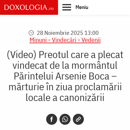
Skip
Meniu
to
main
Main
content
navigation
28 Noiembrie 2025 13:00
Minuni - Vindecări - Vedenii
(Video) Preotul care a plecat
vindecat de la mormântul
Părintelui Arsenie Boca –
mărturie în ziua proclamării
locale a canonizării