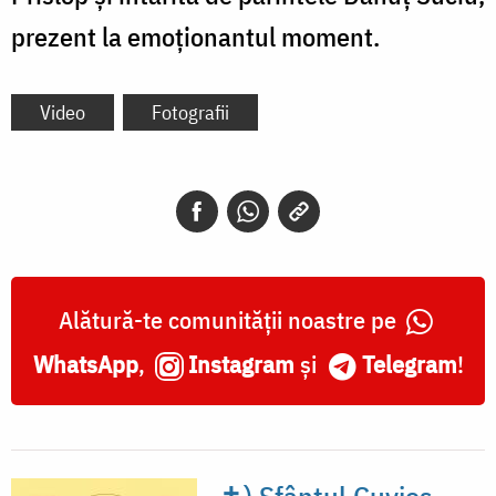
prezent la emoționantul moment.
Video
Fotografii
Alătură-te comunității noastre pe
WhatsApp
,
Instagram
și
Telegram
!