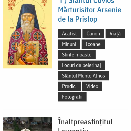
✝) Sfântul Cuvios
Mărturisitor Arsenie
de la Prislop
Acatist
Canon
Viață
Minuni
Icoane
Sfinte moaște
Locuri de pelerinaj
Sfântul Munte Athos
Predici
Video
Fotografii
Înaltpreasfințitul
Laurențiu,