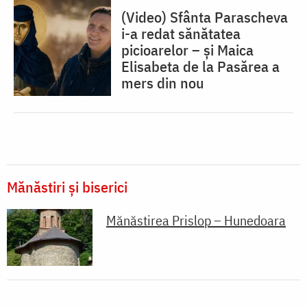
(Video) Sfânta Parascheva
i-a redat sănătatea
picioarelor – și Maica
Elisabeta de la Pasărea a
mers din nou
Mănăstiri și biserici
Mănăstirea Prislop – Hunedoara