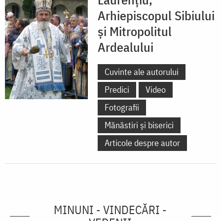
Arhiepiscopul Sibiului
și Mitropolitul
Ardealului
Cuvinte ale autorului
Predici
Video
Fotografii
Mănăstiri și biserici
Articole despre autor
MINUNI - VINDECĂRI -