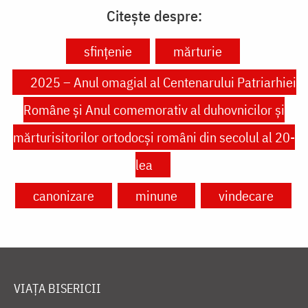
Citește despre:
sfințenie
mărturie
2025 – Anul omagial al Centenarului Patriarhiei
Române și Anul comemorativ al duhovnicilor și
mărturisitorilor ortodocși români din secolul al 20-
lea
canonizare
minune
vindecare
VIAȚA BISERICII