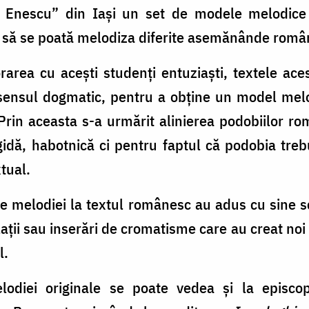
 Enescu” din Iași un set de modele melodice
ra să se poată melodiza diferite asemănânde româ
rarea cu acești studenți entuziaști, textele ace
 sensul dogmatic, pentru a obține un model melo
Prin aceasta s-a urmărit alinierea podobiilor rom
igidă, habotnică ci pentru faptul că podobia tre
tual.
e melodiei la textul românesc au adus cu sine s
ții sau inserări de cromatisme care au creat no
l.
lodiei originale se poate vedea și la episc