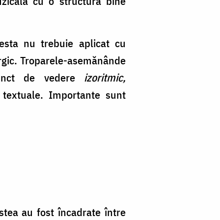
zicală cu o structură bine
sta nu trebuie aplicat cu
iturgic. Troparele-asemănânde
 punct de vedere
izoritmic,
 textuale. Importante sunt
tea au fost încadrate între