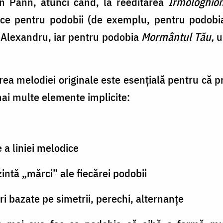
ton Pann, atunci când, la reeditarea
Irmologhio
fice pentru podobii (de exemplu, pentru podob
f. Alexandru, iar pentru podobia
Mormântul Tău,
u
rea melodiei originale este esențială pentru că p
mai multe elemente implicite:
e a liniei melodice
zintă „mărci” ale fiecărei podobii
ri bazate pe simetrii, perechi, alternanțe