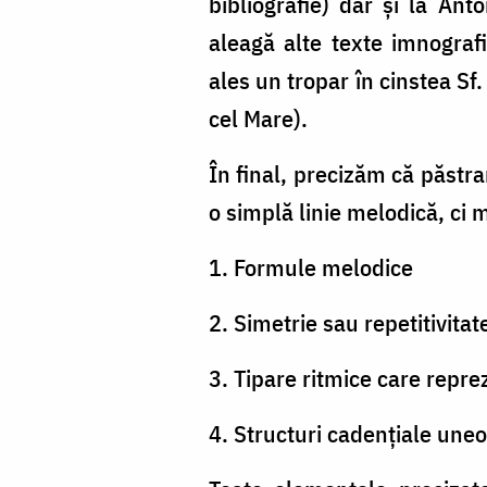
bibliografie) dar și la An
aleagă alte texte imnogra
ales un tropar în cinstea S
cel Mare).
În final, precizăm că păstra
o simplă linie melodică, ci 
1. Formule melodice
2. Simetrie sau repetitivitat
3. Tipare ritmice care repre
4. Structuri cadențiale uneo