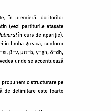
, în premieră, doritorilor
tin (vezi partiturile atașate
obierul
în curs de apariție).
iei în limba greacă, conform
 ει=ει, β=v, μπ=b, γ=gh, δ=dh,
a vedea unde se accentuează
, propunem o structurare pe
ă de delimitare este foarte