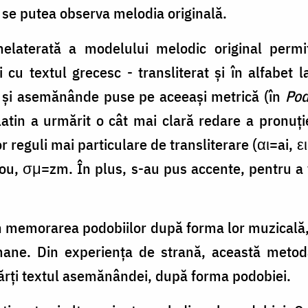
 se putea observa melodia originală.
laterată a modelului melodic original permite
cu textul grecesc - transliterat și în alfabet la
ar și asemănânde puse pe aceeași metrică (în
Pod
 latin a urmărit o cât mai clară redare a pronuț
or reguli mai particulare de transliterare (αι=ai,
=ou, σμ=zm. În plus, s-au pus accente, pentru 
în memorarea podobiilor după forma lor muzicală
mane. Din experiența de strană, această metod
 părți textul asemănândei, după forma podobiei.