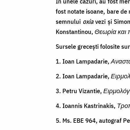
În unele cazuri, au fost men
fost notate isoane, bare d
semnului
oxia
vezi și Simo
Konstantinou,
Θεωρία και 
Sursele grecești folosite su
1. Ioan Lampadarie,
Αναστ
2. Ioan Lampadarie,
Ειρμο
3. Petru Vizantie,
Ειρμολόγ
4. Ioannis Kastrinakis,
Τρο
5. Ms. EBE 964, autograf Pe