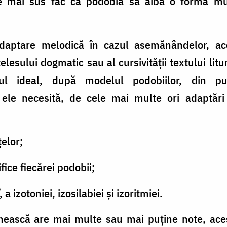
e mai sus fac ca podobia să aibă o formă mu
daptare melodică în cazul asemănândelor, ace
nțelesului dogmatic sau al cursivității textului l
dul ideal, după modelul podobiilor, din
 ele necesită, de cele mai multe ori adaptări
țelor;
fice fiecărei podobii;
, a izotoniei, izosilabiei și izoritmiei.
ească are mai multe sau mai puține note, aces