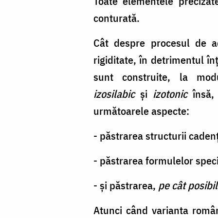
Toate elementele precizat
conturată.
Cât despre procesul de a
rigiditate, în detrimentul î
sunt construite, la mo
izosilabic
și
izotonic
însă,
următoarele aspecte:
- păstrarea structurii caden
- păstrarea formulelor speci
- și păstrarea,
pe cât posibil
Atunci când varianta român