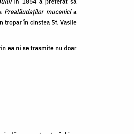
nului
în 1854 a preferat să
ia
Prealăudaților mucenici
a
n tropar în cinstea Sf. Vasile
rin ea ni se trasmite nu doar