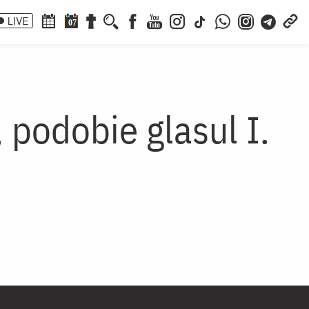
LIVE
07
 podobie glasul I.