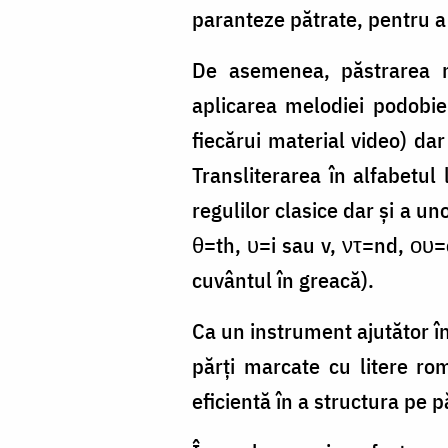
paranteze pătrate, pentru a
De asemenea, păstrarea ne
aplicarea melodiei podobiei 
fiecărui material video) d
Transliterarea în alfabetul
regulilor clasice dar și a un
θ=th, υ=i sau v, ντ=nd, ου
cuvântul în greacă).
Ca un instrument ajutător 
părți marcate cu litere ro
eficientă în a structura pe