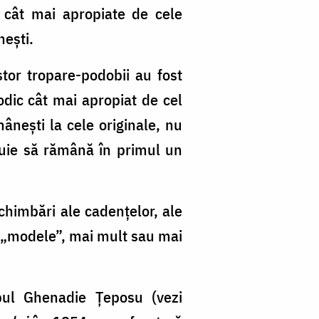
 cât mai apropiate de cele
nești.
stor tropare-podobii au fost
dic cât mai apropiat de cel
ânești la cele originale, nu
buie să rămână în primul un
chimbări ale cadențelor, ale
i „modele”, mai mult sau mai
opul Ghenadie Țeposu (vezi