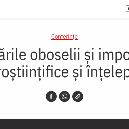
Conferințe
rile oboselii și imp
științifice și înțele