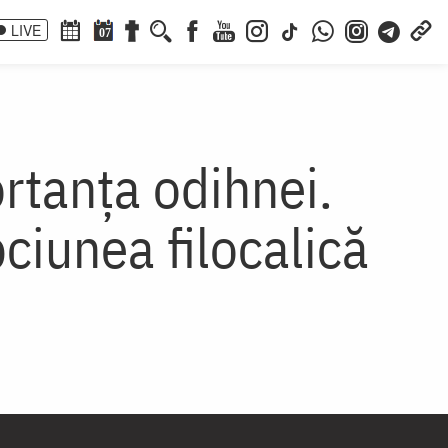
LIVE
07
ortanța odihnei.
pciunea filocalică