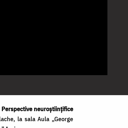
 Perspective neuroștiințifice
lache, l
a sala Aula „George