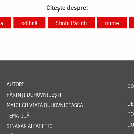
Citește despre:
la
odihnă
Sfinții Părinți
minte
AUTORI
PĂRINȚI DUHOVNICEȘTI
DE
MAICI CU VIAȚĂ DUHOVNICEASCĂ
PO
TEMATICĂ
DO
SINAXAR ALFABETIC