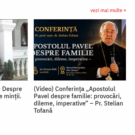
vezi mai multe »
– Despre
(Video) Conferința „Apostolul
e minții.
Pavel despre familie: provocări,
dileme, imperative” – Pr. Stelian
Tofană