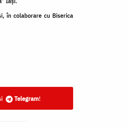
a” Iași.
, în colaborare cu Biserica
și
Telegram
!