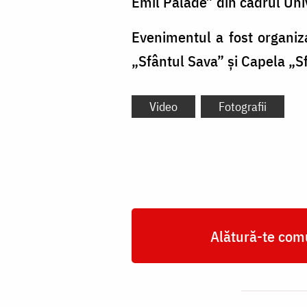
Emil Palade” din cadrul Univ
Evenimentul a fost organiz
„Sfântul Sava” și Capela „S
Video
Fotografii
Alătură-te comu