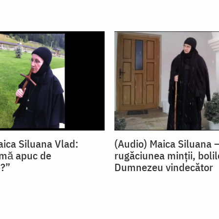
aica Siluana Vlad:
(Audio) Maica Siluana 
 mă apuc de
rugăciunea minții, bolil
e?”
Dumnezeu vindecător