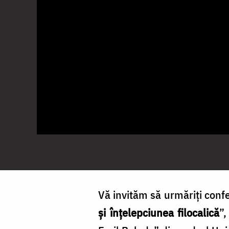
Vă invităm să urmăriţi confe
și înțelepciunea filocalică
”