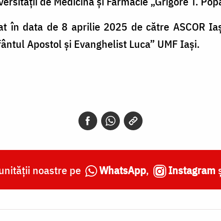
ersității de Medicină și Farmacie „Grigore T. Pop
at în data de 8 aprilie 2025 de către ASCOR Iași
fântul Apostol și Evanghelist Luca” UMF Iași.
nității noastre pe
WhatsApp
,
Instagram