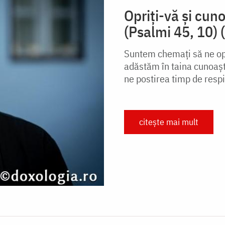
Opriți-vă și cu
(Psalmi 45, 10) 
Suntem chemați să ne op
adăstăm în taina cunoașt
ne postirea timp de respi
citește mai mult