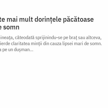
te mai mult dorințele păcătoase
de somn
ineaţa, câteodată sprijinindu-se pe braţ sau altceva,
ierde claritatea minţii din cauza lipsei mari de somn.
a pe un duşman...