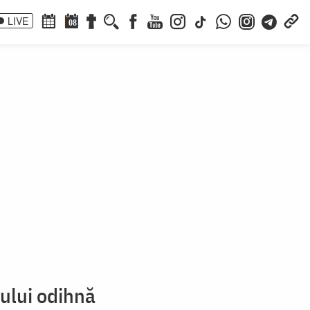
LIVE
08
tului odihnă