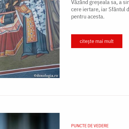
Văzând greșeala sa, a si
cere iertare, iar Sfântul
pentru acesta.
citește mai mult
PUNCTE DE VEDERE