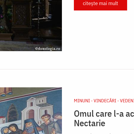
citește mai mult
MINUNI - VINDECĂRI - VEDEN
Omul care l-a a
Nectarie