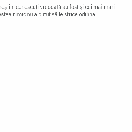
creștini cunoscuți vreodată au fost și cei mai mari
estea nimic nu a pu­tut să le strice odihna.