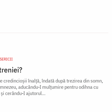
ISERICII
treniei?
re credincioșii înalță, îndată după trezirea din somn,
umnezeu, aducându-I mulțumire pentru odihna cu
și cerându-I ajutorul...