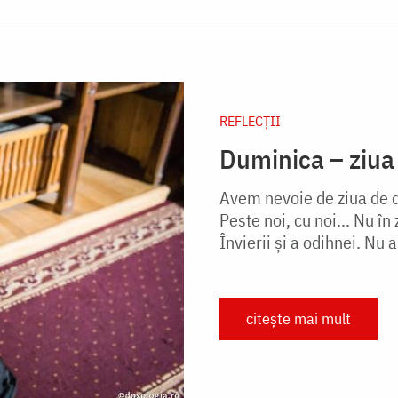
REFLECȚII
Duminica – ziua
Avem nevoie de ziua de d
Peste noi, cu noi... Nu î
Învierii și a odihnei. Nu a
citește mai mult