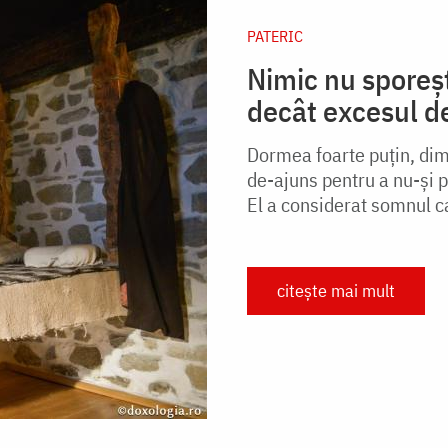
PATERIC
Nimic nu sporeș
decât excesul 
Dormea foarte puţin, dim
de-ajuns pentru a nu-şi p
El a considerat somnul c
citește mai mult