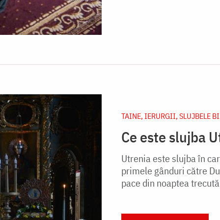
TAINE, IERURGII, SLUJBELE B
Ce este slujba U
Utrenia este slujba în ca
primele gânduri către D
pace din noaptea trecută 