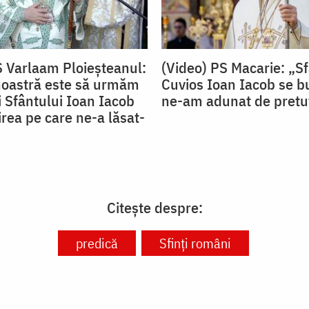
S Varlaam Ploieșteanul:
(Video) PS Macarie: „S
noastră este să urmăm
Cuvios Ioan Iacob se b
ii Sfântului Ioan Iacob
ne-am adunat de pretu
rea pe care ne-a lăsat-
Citește despre:
predică
Sfinți români