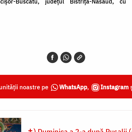
șor-Buscatu, județul Bistrița-Năsăud, cu pril
nității noastre pe
WhatsApp
,
Instagram
✝) Duminica a 2-a după Rusalii (