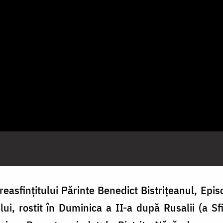
easfințitului Părinte Benedict Bistrițeanul, Epis
lui, rostit în Duminica a II-a după Rusalii (a Sf