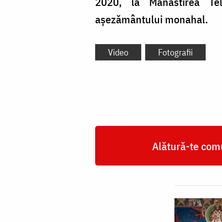
2020, la Mănăstirea Telci
așezământului monahal.
Video
Fotografii
Alătură-te comu