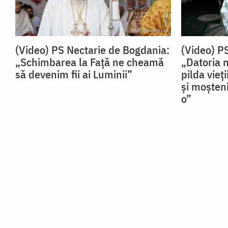
(Video) PS Nectarie de Bogdania:
(Video) P
„Schimbarea la Față ne cheamă
„Datoria 
să devenim fii ai Luminii”
pilda vieț
și moșteni
o”