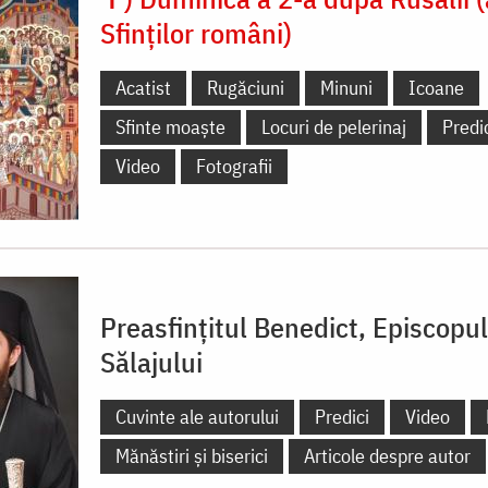
Sfinților români)
Acatist
Rugăciuni
Minuni
Icoane
Sfinte moaște
Locuri de pelerinaj
Predi
Video
Fotografii
Preasfințitul Benedict, Episcopul
Sălajului
Cuvinte ale autorului
Predici
Video
Mănăstiri și biserici
Articole despre autor