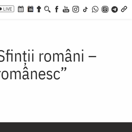
LIVE
06
Sfinții români –
 românesc”