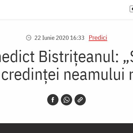
Predici
22 Iunie 2020 16:33
dict Bistrițeanul: „
a credinței neamului