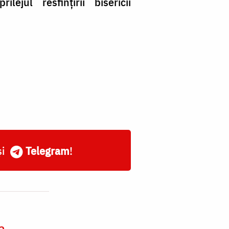
ejul resfințirii bisericii
și
Telegram
!
a