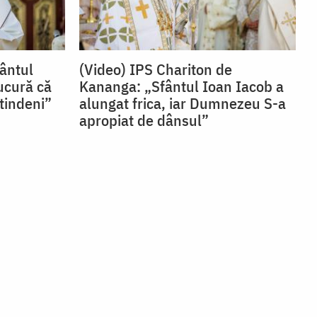
fântul
(Video) IPS Chariton de
ucură că
Kananga: „Sfântul Ioan Iacob a
tindeni”
alungat frica, iar Dumnezeu S-a
apropiat de dânsul”