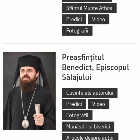
Sfântul Munte Athos
Predici
Video
Fotografii
Preasfințitul
Benedict, Episcopul
Sălajului
Cuvinte ale autorului
Predici
Video
Fotografii
Mănăstiri și biserici
Articole despre autor