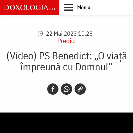
Skip
Meniu
to
main
Main
content
navigation
22 Mai 2023 10:28
Predici
(Video) PS Benedict: „O viață
împreună cu Domnul”