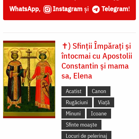
WhatsApp
,
Instagram
și
Telegram
!
✝) Sfinții Împărați și
întocmai cu Apostolii
Constantin și mama
sa, Elena
Acatist
Canon
Rugăciuni
Viață
Minuni
Icoane
Sfinte moaște
Locuri de pelerinaj