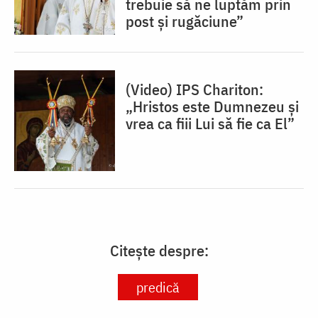
trebuie să ne luptăm prin
post și rugăciune”
(Video) IPS Chariton:
„Hristos este Dumnezeu și
vrea ca fiii Lui să fie ca El”
Citește despre:
predică