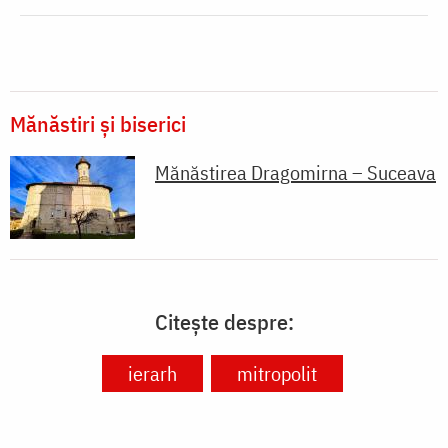
Mănăstiri și biserici
Mănăstirea Dragomirna – Suceava
Citește despre:
ierarh
mitropolit