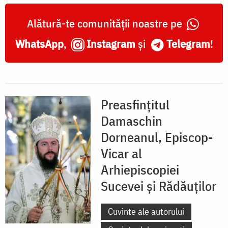
Alătură-te comunității noastre pe
WhatsApp
,
Instagram
și
Telegram
!
Preasfințitul
Damaschin
Dorneanul, Episcop-
Vicar al
Arhiepiscopiei
Sucevei și Rădăuților
Cuvinte ale autorului