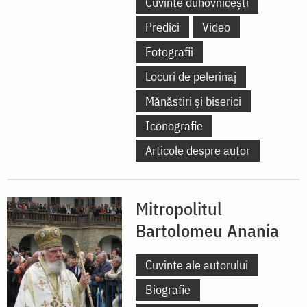
Cuvinte duhovnicești
Predici
Video
Fotografii
Locuri de pelerinaj
Mănăstiri și biserici
Iconografie
Articole despre autor
Mitropolitul
Bartolomeu Anania
Cuvinte ale autorului
Biografie