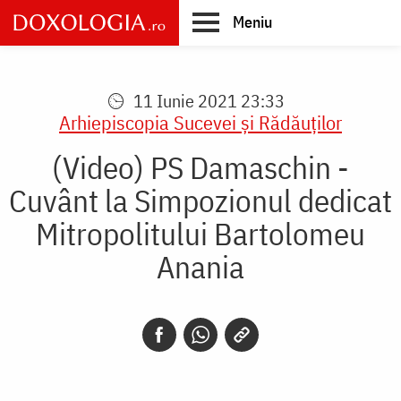
Skip
Meniu
to
main
Main
content
navigation
11 Iunie 2021 23:33
Arhiepiscopia Sucevei şi Rădăuţilor
(Video) PS Damaschin -
Cuvânt la Simpozionul dedicat
Mitropolitului Bartolomeu
Anania