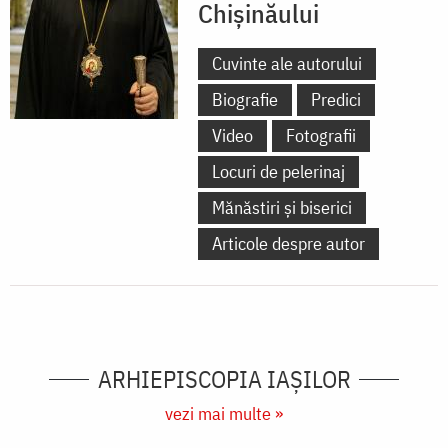
Chișinăului
Cuvinte ale autorului
Biografie
Predici
Video
Fotografii
Locuri de pelerinaj
Mănăstiri și biserici
Articole despre autor
ARHIEPISCOPIA IAŞILOR
vezi mai multe »