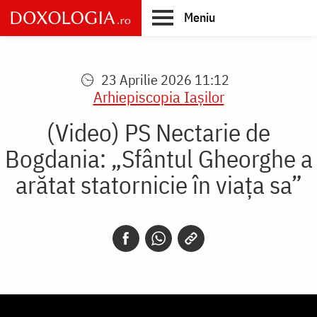
Skip
Meniu
to
main
Main
content
navigation
23 Aprilie 2026 11:12
Arhiepiscopia Iaşilor
(Video) PS Nectarie de
Bogdania: „Sfântul Gheorghe a
arătat statornicie în viața sa”