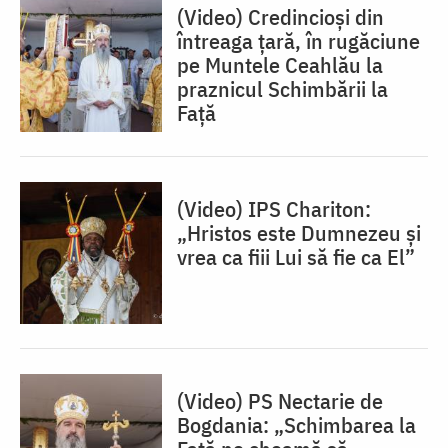
(Video) Credincioși din
întreaga țară, în rugăciune
pe Muntele Ceahlău la
praznicul Schimbării la
Față
(Video) IPS Chariton:
„Hristos este Dumnezeu și
vrea ca fiii Lui să fie ca El”
(Video) PS Nectarie de
Bogdania: „Schimbarea la