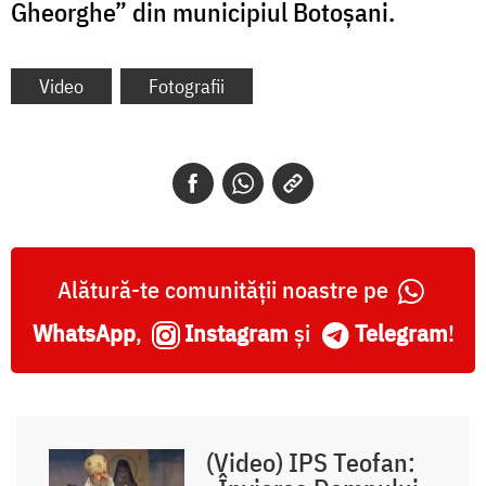
Gheorghe” din municipiul Botoșani.
Video
Fotografii
Alătură-te comunității noastre pe
WhatsApp
,
Instagram
și
Telegram
!
(Video) IPS Teofan: