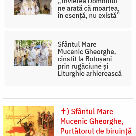
„Învierea Domnului
ne arată că moartea,
în esență, nu există”
Sfântul Mare
Mucenic Gheorghe,
cinstit la Botoșani
prin rugăciune și
Liturghie arhierească
✝) Sfântul Mare
Mucenic Gheorghe,
Purtătorul de biruință