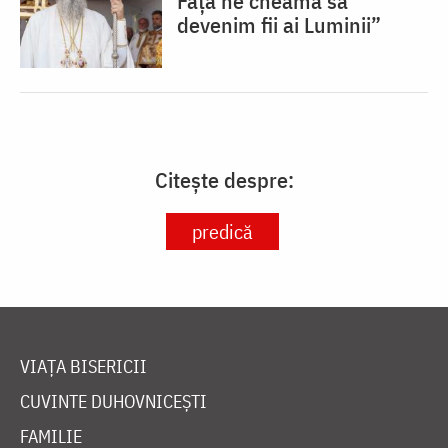
Față ne cheamă să
devenim fii ai Luminii”
Citește despre:
predică
VIAȚA BISERICII
CUVINTE DUHOVNICEȘTI
FAMILIE