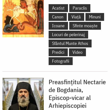
Acatist
Paraclis
Canon
Viață
Minuni
Icoane
Sfinte moaște
Locuri de pelerinaj
Sfântul Munte Athos
Predici
Video
Fotografii
Preasfințitul Nectarie
de Bogdania,
Episcop-vicar al
Arhiepiscopiei