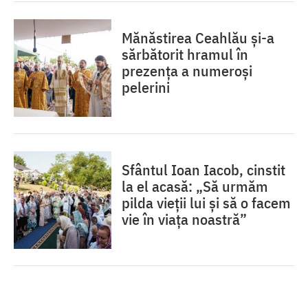
Mănăstirea Ceahlău și-a
sărbătorit hramul în
prezența a numeroși
pelerini
Sfântul Ioan Iacob, cinstit
la el acasă: „Să urmăm
pilda vieții lui și să o facem
vie în viața noastră”