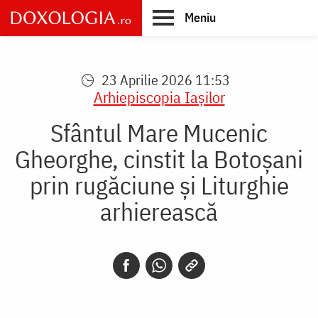
Skip
Meniu
to
main
Main
content
navigation
23 Aprilie 2026 11:53
Arhiepiscopia Iaşilor
Sfântul Mare Mucenic
Gheorghe, cinstit la Botoșani
prin rugăciune și Liturghie
arhierească