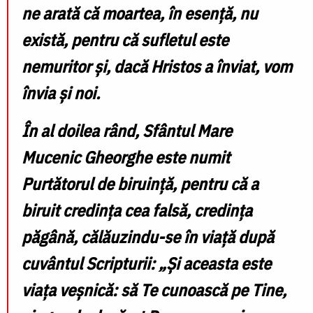
ne arată că moartea, în esență, nu
există, pentru că sufletul este
nemuritor și, dacă Hristos a înviat, vom
învia și noi.
În al doilea rând, Sfântul Mare
Mucenic Gheorghe este numit
Purtătorul de biruință, pentru că a
biruit credința cea falsă, credința
păgână, călăuzindu-se în viață după
cuvântul Scripturii: „Și aceasta este
viața veșnică: să Te cunoască pe Tine,