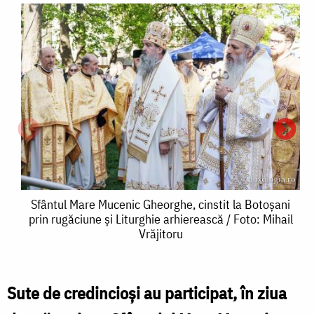
Sfântul
Sfântul Mare Mucenic Gheorghe, cinstit la Botoșani
prin rugăciune și Liturghie arhierească / Foto: Mihail
Mare
Vrăjitoru
Mucenic
Gheorghe,
Sute de credincioși au participat, în ziua
S
cinstit