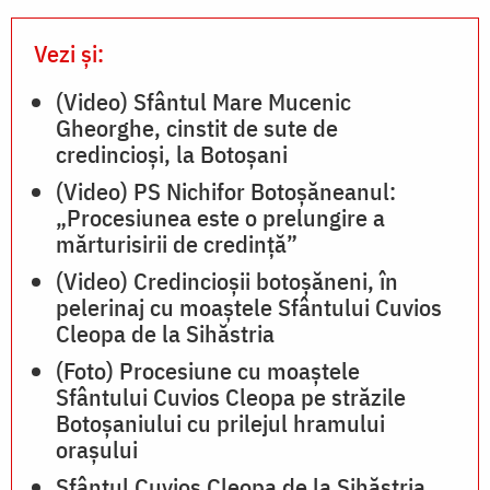
Vezi și:
(Video) Sfântul Mare Mucenic
Gheorghe, cinstit de sute de
credincioși, la Botoșani
(Video) PS Nichifor Botoșăneanul:
„Procesiunea este o prelungire a
mărturisirii de credință”
(Video) Credincioșii botoșăneni, în
pelerinaj cu moaștele Sfântului Cuvios
Cleopa de la Sihăstria
(Foto) Procesiune cu moaștele
Sfântului Cuvios Cleopa pe străzile
Botoșaniului cu prilejul hramului
orașului
Sfântul Cuvios Cleopa de la Sihăstria,