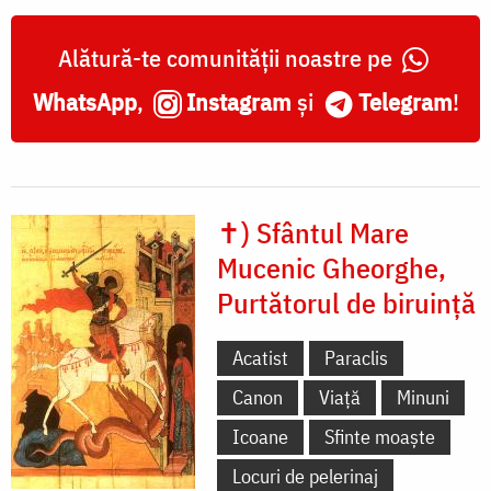
Alătură-te comunității noastre pe
WhatsApp
,
Instagram
și
Telegram
!
✝) Sfântul Mare
Mucenic Gheorghe,
Purtătorul de biruință
Acatist
Paraclis
Canon
Viață
Minuni
Icoane
Sfinte moaște
Locuri de pelerinaj