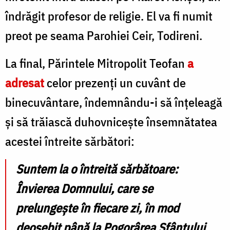
îndrăgit profesor de religie. El va fi numit
preot pe seama Parohiei Ceir, Todireni.
La final, Părintele Mitropolit Teofan
a
adresat
celor prezenți un cuvânt de
binecuvântare, îndemnându-i să înțeleagă
și să trăiască duhovnicește însemnătatea
acestei întreite sărbători:
Suntem la o întreită sărbătoare:
Învierea Domnului, care se
prelungește în fiecare zi, în mod
deosebit până la Pogorârea Sfântului