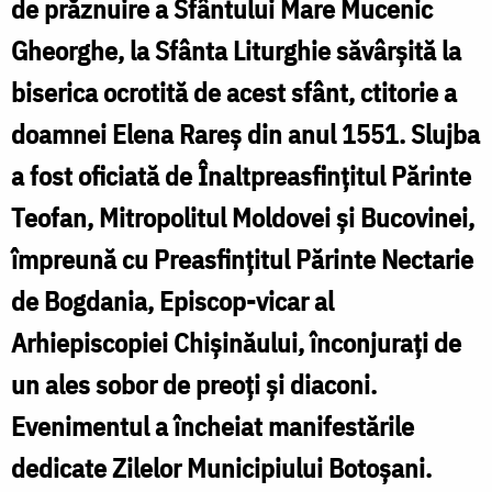
de prăznuire a Sfântului Mare Mucenic
la
Gheorghe, la Sfânta Liturghie săvârșită la
Botoșani
biserica ocrotită de acest sfânt, ctitorie a
prin
c
doamnei Elena Rareș din anul 1551. Slujba
rugăciune
l
și
a fost oficiată de Înaltpreasfințitul Părinte
B
Liturghie
Teofan, Mitropolitul Moldovei și Bucovinei,
p
arhierească
împreună cu Preasfințitul Părinte Nectarie
/
de Bogdania, Episcop-vicar al
ș
Foto:
Arhiepiscopiei Chișinăului, înconjurați de
L
Mihail
un ales sobor de preoți și diaconi.
a
Vrăjitoru
Evenimentul a încheiat manifestările
/
dedicate Zilelor Municipiului Botoșani.
F