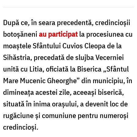
M
V
După ce, în seara precedentă, credincioșii
botoșăneni
au participat
la procesiunea cu
moaștele Sfântului Cuvios Cleopa de la
Sihăstria, precedată de slujba Vecerniei
unită cu Litia, oficiată la Biserica „Sfântul
Mare Mucenic Gheorghe” din municipiu, în
dimineața acestei zile, aceeași biserică,
situată în inima orașului, a devenit loc de
rugăciune și comuniune pentru numeroși
credincioși.