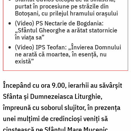
purtat în procesiune pe străzile din
Botoșani, cu prilejul hramului orașului
(Video) PS Nectarie de Bogdania:
„Sfântul Gheorghe a arătat statornicie
în viața sa”
(Video) IPS Teofan: „Învierea Domnului
ne arată că moartea, în esență, nu
există”
Începând cu ora 9.00, ierarhii au săvârșit
Sfânta și Dumnezeiasca Liturghie,
împreună cu soborul slujitor, în prezența
unei mulțimi de credincioși veniți să
cinstească pe Sfântul Mare Mucenic