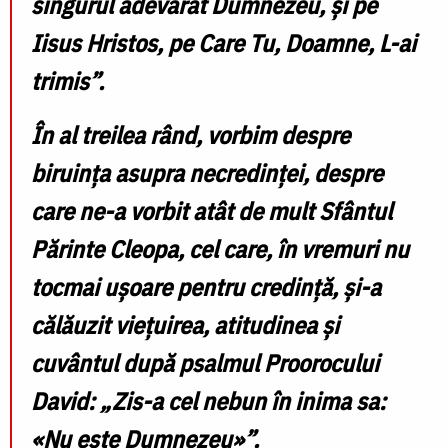
singurul adevărat Dumnezeu, și pe
Iisus Hristos, pe Care Tu, Doamne, L-ai
trimis”.
În al treilea rând, vorbim despre
biruința asupra necredinței, despre
care ne-a vorbit atât de mult Sfântul
Părinte Cleopa, cel care, în vremuri nu
tocmai ușoare pentru credință, și-a
călăuzit viețuirea, atitudinea și
cuvântul după psalmul Proorocului
David: „Zis-a cel nebun în inima sa:
«Nu este Dumnezeu»”.