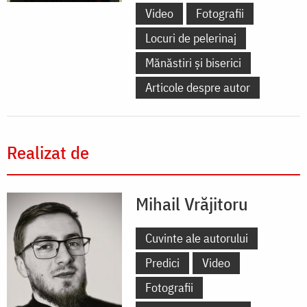
Video
Fotografii
Locuri de pelerinaj
Mănăstiri și biserici
Articole despre autor
Realizat de
Mihail Vrăjitoru
Cuvinte ale autorului
Predici
Video
Fotografii