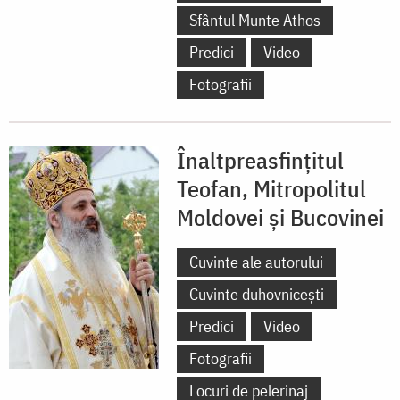
Sfântul Munte Athos
Predici
Video
Fotografii
Înaltpreasfințitul
Teofan, Mitropolitul
Moldovei și Bucovinei
Cuvinte ale autorului
Cuvinte duhovnicești
Predici
Video
Fotografii
Locuri de pelerinaj