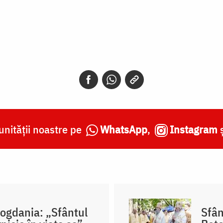
nității noastre pe
WhatsApp
,
Instagram
Bogdania: „Sfântul
Sfân