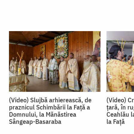
(Video) Slujbă arhierească, de
(Video) Cr
praznicul Schimbării la Față a
țară, în 
Domnului, la Mănăstirea
Ceahlău l
Sângeap-Basaraba
la Față