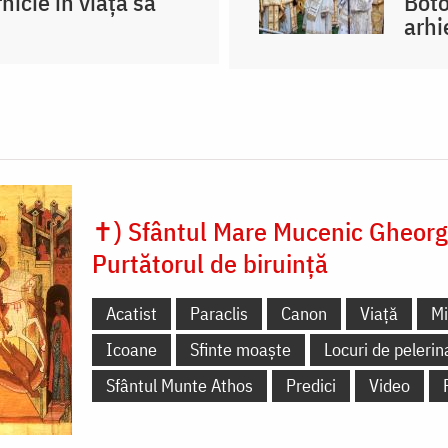
nicie în viața sa”
Boto
arhi
✝) Sfântul Mare Mucenic Gheorg
Purtătorul de biruință
Acatist
Paraclis
Canon
Viață
Mi
Icoane
Sfinte moaște
Locuri de pelerin
Sfântul Munte Athos
Predici
Video