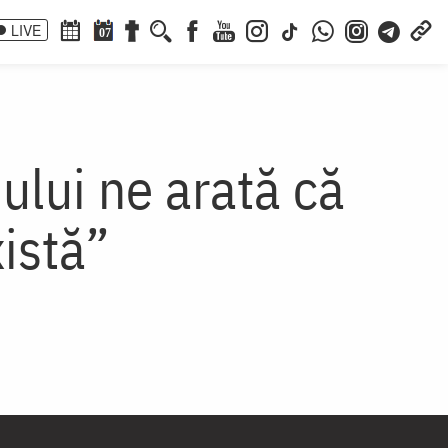
LIVE
07
ului ne arată că
istă”