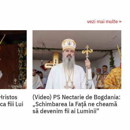
vezi mai multe »
Hristos
(Video) PS Nectarie de Bogdania:
 fiii Lui
„Schimbarea la Față ne cheamă
să devenim fii ai Luminii”