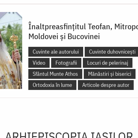
Înaltpreasfințitul Teofan, Mitropo
Moldovei și Bucovinei
Cuvinte ale autorului
Cuvinte duhovnicești
Video
Fotografii
Locuri de pelerinaj
Sfântul Munte Athos
Mănăstiri și biserici
Ortodoxia în lume
Articole despre autor
ARHIEPISCOPIA IAŞILOR