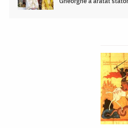
Gheorghe a arătat stator