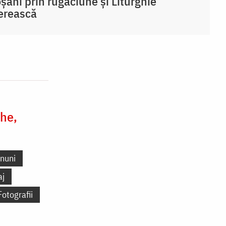
șani prin rugăciune și Liturghie
erească
he,
nuni
aj
Fotografii