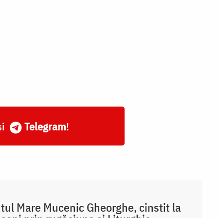
și
Telegram
!
tul Mare Mucenic Gheorghe, cinstit la