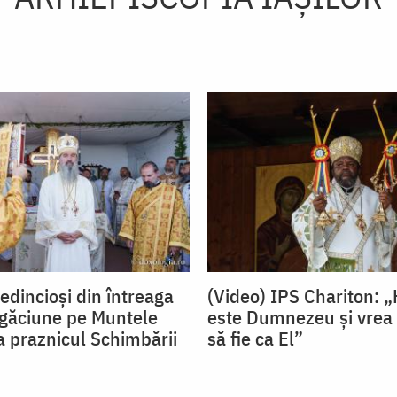
edincioși din întreaga
(Video) IPS Chariton: „
rugăciune pe Muntele
este Dumnezeu și vrea ca
a praznicul Schimbării
să fie ca El”